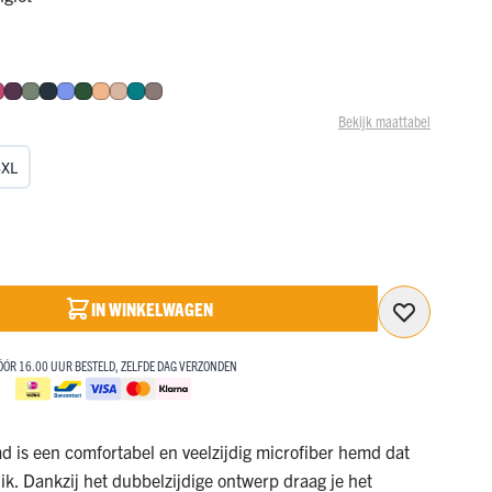
BEKIJK ONZE SALE
SALE!
SALE!
d
MET KORTINGEN OPLOPEND TOT 50%!
NAAR DE SALE
BEKIJK ONZE SALE
BEKIJK ONZE SALE
auw
o
errood
raal
Fuchsia
Aubergine
Olijf
Navy
Hemelsblauw
Donkergroen
Perzik
Caffè Latte
Smaragd
Taupe
MET KORTINGEN OPLOPEND TOT 50%!
MET KORTINGEN OPLOPEND TOT 50%!
Bekijk maattabel
NAAR DE SALE
NAAR DE SALE
3XL
IN WINKELWAGEN
ÓÓR 16.00 UUR BESTELD, ZELFDE DAG VERZONDEN
 is een comfortabel en veelzijdig microfiber hemd dat
uik. Dankzij het dubbelzijdige ontwerp draag je het