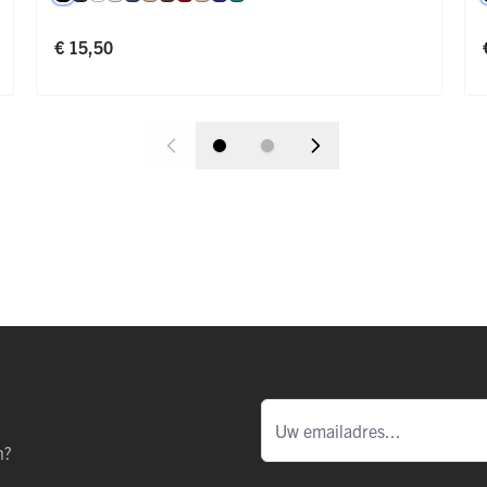
€ 15,50
n?