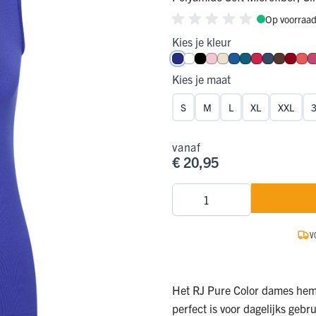
Op voorraa
ge Pijp
ops & Shirts
ondergoed
hirts
Kies je kleur
Ondergoed
ops
Shirts
Royal Blue
Wit
Zwart
Roze
Ivoor
Blauw
Petrol
Rood
Donkerbl
Espress
Donk
Ko
Kies je maat
dergoed
S
M
L
XL
XXL
T-shirt
hirt
vanaf
€ 20,95
Aantal
V
Het RJ Pure Color dames hemd
perfect is voor dagelijks gebr