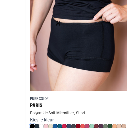
PURE COLOR
PARIS
Polyamide Soft Microfiber
,
Short
Kies je kleur
Zwart
Navy
Wit
Roze
Ivoor
Blauw
Petrol
Rood
Donkerblauw
Donkergrijs
Donkerrood
Koraal
Fuchsia
Mint
Port
Aubergine
Olijf
Donkerg
Perzik
Nud
Ca