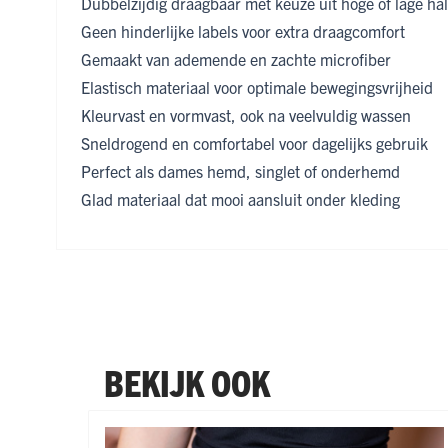
Dubbelzijdig draagbaar met keuze uit hoge of lage hal
Geen hinderlijke labels voor extra draagcomfort
Gemaakt van ademende en zachte microfiber
Elastisch materiaal voor optimale bewegingsvrijheid
Kleurvast en vormvast, ook na veelvuldig wassen
Sneldrogend en comfortabel voor dagelijks gebruik
Perfect als dames hemd, singlet of onderhemd
Glad materiaal dat mooi aansluit onder kleding
BEKIJK OOK
Navigeren door de elementen van de carrousel is mogel
Druk om carrousel over te slaan
Druk op om naar carrouselnavigatie te gaan