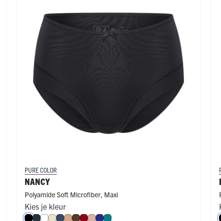
PURE COLOR
NANCY
Polyamide Soft Microfiber
,
Maxi
Kies je kleur
roen
e
ffè Latte
Zwart
Navy
Wit
Ivoor
Donkerblauw
Cappuccino
Espresso
Donkerrood
Caffè Latte
Royal Blue
Smaragd