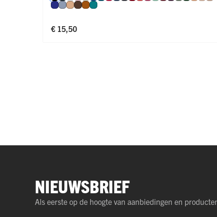
Royal Blue
Steel Blue
Cappuccino
Espresso
Cognac
Smaragd
€ 15,50
NIEUWSBRIEF
Als eerste op de hoogte van aanbiedingen en producte