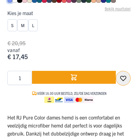
Hemelsblauw
Wit
Zwart
Roze
Ivoor
Blauw
Petrol
Rood
Donkerblauw
Espresso
Donkerrood
Koraal
Fuchsia
Aubergine
Olijf
Navy
Donkergroen
Perzik
Caffè Latte
Royal Blue
Smaragd
Taupe
Bekijk maattabel
Kies je maat
S
M
L
€ 20,95
vanaf
€ 17,45
Aantal
VÓÓR 16.00 UUR BESTELD, ZELFDE DAG VERZONDEN
Het RJ Pure Color dames hemd is een comfortabel en
veelzijdig microfiber hemd dat perfect is voor dagelijks
gebruik. Dankzij het dubbelzijdige ontwerp draag je het