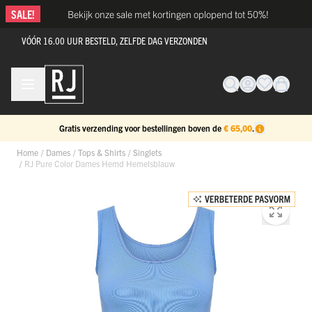
Ga naar de inhoud
SALE!
Bekijk onze sale met kortingen oplopend tot 50%!
VÓÓR 16.00 UUR BESTELD, ZELFDE DAG VERZONDEN
Gratis verzending voor bestellingen boven de
€ 65,00
.
Home
/
Dames
/
Tops & Shirts
/
Singlets
/
RJ Pure Color Dames Hemd Hemelsblauw