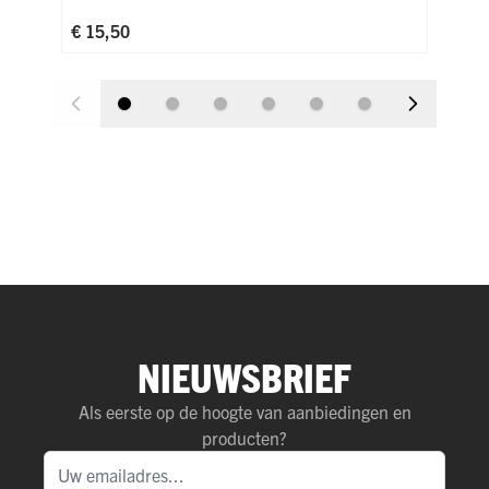
€ 1
€ 15,50
NIEUWSBRIEF
Als eerste op de hoogte van aanbiedingen en
producten?