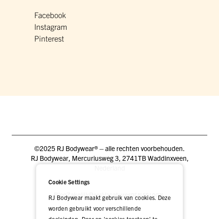
Facebook
Instagram
Pinterest
©2025 RJ Bodywear® – alle rechten voorbehouden.
RJ Bodywear, Mercuriusweg 3, 2741TB Waddinxveen,
Nederland
Cookie Settings
Blog
Zakelijk
Pers
Vacatures
DEALER LOGIN
RJ Bodywear maakt gebruik van cookies. Deze
worden gebruikt voor verschillende
doeleinden. Door op 'cookies toestaan' te