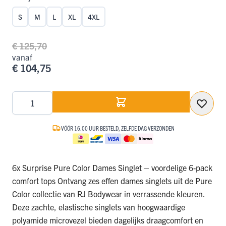
S
M
L
XL
4XL
€ 125,70
vanaf
€ 104,75
Aantal
VÓÓR 16.00 UUR BESTELD, ZELFDE DAG VERZONDEN
6x Surprise Pure Color Dames Singlet – voordelige 6-pack
comfort tops Ontvang zes effen dames singlets uit de Pure
Color collectie van RJ Bodywear in verrassende kleuren.
Deze zachte, elastische singlets van hoogwaardige
polyamide microvezel bieden dagelijks draagcomfort en