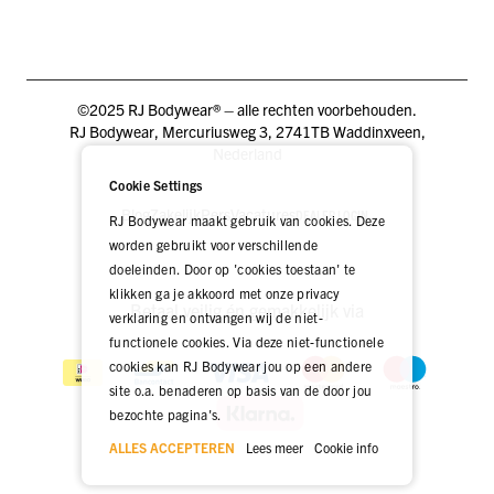
©2025 RJ Bodywear® – alle rechten voorbehouden.
RJ Bodywear, Mercuriusweg 3, 2741TB Waddinxveen,
Nederland
Cookie Settings
Blog
Zakelijk
Pers
Vacatures
DEALER LOGIN
RJ Bodywear maakt gebruik van cookies. Deze
worden gebruikt voor verschillende
doeleinden. Door op 'cookies toestaan' te
klikken ga je akkoord met onze privacy
Betaal veilig én gemakkelijk via
verklaring en ontvangen wij de niet-
functionele cookies. Via deze niet-functionele
cookies kan RJ Bodywear jou op een andere
site o.a. benaderen op basis van de door jou
bezochte pagina's.
ALLES ACCEPTEREN
Lees meer
Cookie info