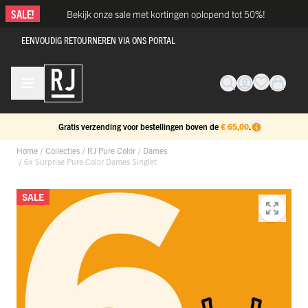
Ga naar de inhoud
SALE!
Bekijk onze sale met kortingen oplopend tot 50%!
EENVOUDIG RETOURNEREN VIA ONS PORTAL
Gratis verzending voor bestellingen boven de
€ 65,00
.
Home
/
Collecties
/
RJ Pure Color
/
Dames
/
6x Surprise Pure Color Dames Singlet
SALE