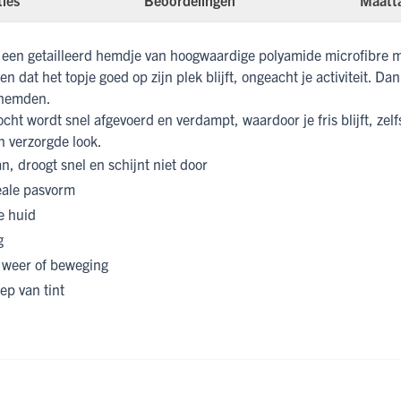
ties
Beoordelingen
Maatt
 een getailleerd hemdje van hoogwaardige polyamide microfibre me
 dat het topje goed op zijn plek blijft, ongeacht je activiteit. Da
erhemden.
cht wordt snel afgevoerd en verdampt, waardoor je fris blijft, zel
n verzorgde look.
n, droogt snel en schijnt niet door
deale pasvorm
e huid
g
m weer of beweging
ep van tint