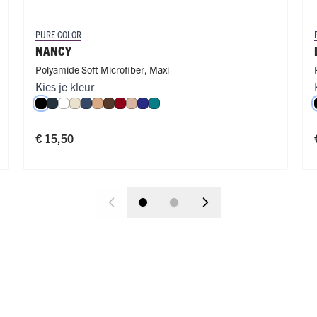
PURE COLOR
NANCY
Polyamide Soft Microfiber
,
Maxi
Kies je kleur
roen
e
ffè Latte
Zwart
Navy
Wit
Ivoor
Donkerblauw
Cappuccino
Espresso
Donkerrood
Caffè Latte
Royal Blue
Smaragd
€ 15,50