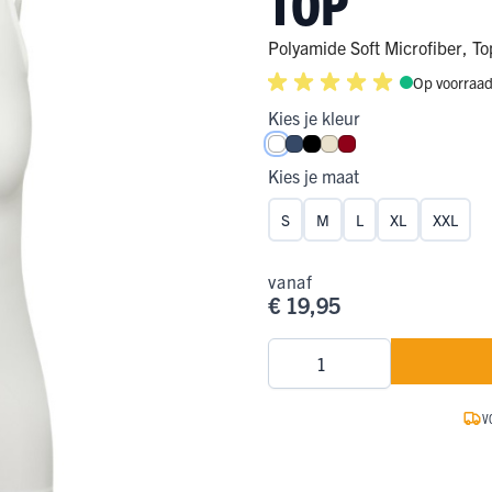
TOP
ge Pijp
ops & Shirts
ondergoed
hirts
Polyamide Soft Microfiber
,
To
Op voorraa
Ondergoed
ops
Shirts
Kies je kleur
dergoed
Wit
Donkerblauw
Zwart
Ivoor
Donkerrood
T-shirt
Kies je maat
hirt
S
M
L
XL
XXL
vanaf
€ 19,95
Aantal
V