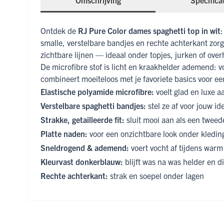
Omschrijving
Specifica
Ontdek de
RJ Pure Color dames spaghetti top in wit
:
smalle, verstelbare bandjes en rechte achterkant zorgen
zichtbare lijnen — ideaal onder topjes, jurken of ov
De microfibre stof is licht en kraakhelder ademend: vo
combineert moeiteloos met je favoriete basics voor ee
Elastische polyamide microfibre:
voelt glad en luxe aa
Verstelbare spaghetti bandjes:
stel ze af voor jouw i
Strakke, getailleerde fit:
sluit mooi aan als een tweed
Platte naden:
voor een onzichtbare look onder kledin
Sneldrogend & ademend:
voert vocht af tijdens war
Kleurvast donkerblauw:
blijft was na was helder en di
Rechte achterkant:
strak en soepel onder lagen