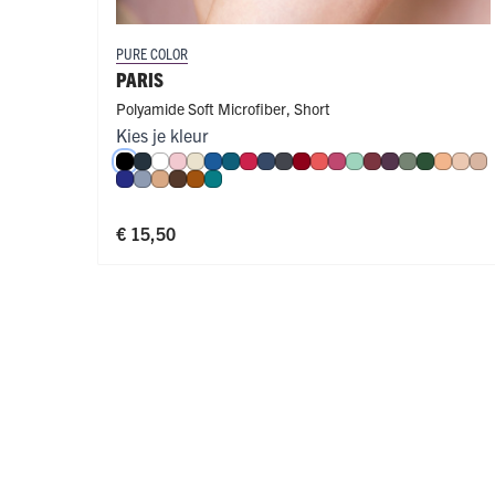
PURE COLOR
PARIS
Polyamide Soft Microfiber
,
Short
Kies je kleur
Zwart
Navy
Wit
Roze
Ivoor
Blauw
Petrol
Rood
Donkerblauw
Donkergrijs
Donkerrood
Koraal
Fuchsia
Mint
Port
Aubergine
Olijf
Donkerg
Perzik
Nud
Ca
Royal Blue
Steel Blue
Cappuccino
Espresso
Cognac
Smaragd
€ 15,50