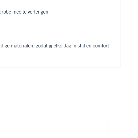
rdrobe mee te verlengen.
e materialen, zodat jij elke dag in stijl én comfort
 de carrouselnavigatie gaan met de overslaan links.