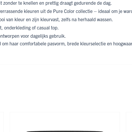
t zonder te knellen en prettig draagt gedurende de dag.
 verrassende kleuren uit de Pure Color collectie – ideaal om je wa
oi van kleur en zijn kleurvast, zelfs na herhaald wassen.
t, onderkleding of casual top.
tworpen voor dagelijks gebruik.
om haar comfortabele pasvorm, brede kleurselectie en hoogwaardig
ijk met de tabtoets. U kunt de carrousel overslaan of direct naar