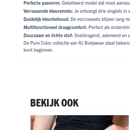
Perfecte pasvorm:
Getailleerd model dat mooi aanslui
Verrassende kleurenmix:
Je ontvangt drie singlets in
Duidelijk kleurbehoud:
De microvezels blijven lang mo
Multifunctioneel draagcomfort:
Perfect als ondershir
Duurzaam en lichte stof:
Sneldrogend, ademend en on
De Pure Color collectie van RJ Bodywear staat bekend 
kunt beginnen.
BEKIJK OOK
Navigeren door de elementen van de carrousel is mogel
Druk om carrousel over te slaan
Druk op om naar carrouselnavigatie te gaan