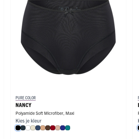
PURE COLOR
NANCY
Polyamide Soft Microfiber
,
Maxi
Kies je kleur
roen
e
ffè Latte
Zwart
Navy
Wit
Ivoor
Donkerblauw
Cappuccino
Espresso
Donkerrood
Caffè Latte
Royal Blue
Smaragd