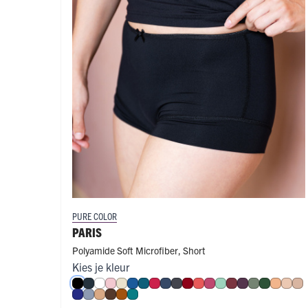
PURE COLOR
PARIS
Polyamide Soft Microfiber
,
Short
Kies je kleur
Zwart
Navy
Wit
Roze
Ivoor
Blauw
Petrol
Rood
Donkerblauw
Donkergrijs
Donkerrood
Koraal
Fuchsia
Mint
Port
Aubergine
Olijf
Donkerg
Perzik
Nud
Ca
Royal Blue
Steel Blue
Cappuccino
Espresso
Cognac
Smaragd