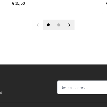
€ 15,50
n?