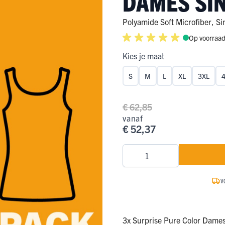
DAMES SI
ge Pijp
ops & Shirts
ondergoed
hirts
Polyamide Soft Microfiber
,
Si
Op voorraa
Ondergoed
ops
Shirts
Kies je maat
dergoed
S
M
L
XL
3XL
T-shirt
hirt
€ 62,85
vanaf
€ 52,37
Aantal
V
3x Surprise Pure Color Dames 