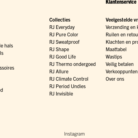
Klantenservice
Collecties
Veelgestelde v
RJ Everyday
Verzending en 
RJ Pure Color
Ruilen en reto
RJ Sweatproof
Klachten en pr
de hals
RJ Shape
Maattabel
ls
RJ Good Life
Wastips
RJ Thermo ondergoed
Veilig betalen
ssoires
RJ Allure
Verkooppunten
RJ Climate Control
Over ons
RJ Period Undies
ed
RJ Invisible
Instagram