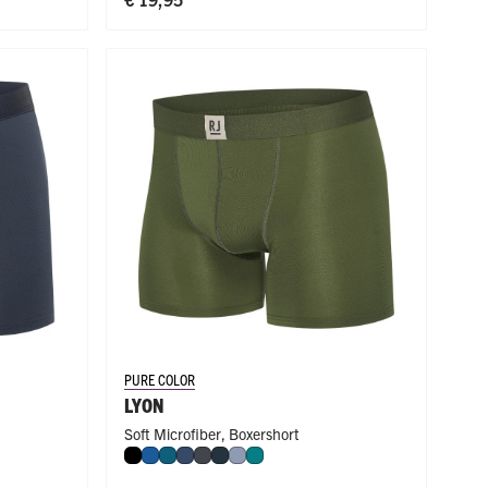
PURE COLOR
LYON
Soft Microfiber
,
Boxershort
Zwart
Blauw
Petrol
Donkerblauw
Donkergrijs
Navy
Steel Blue
Smaragd