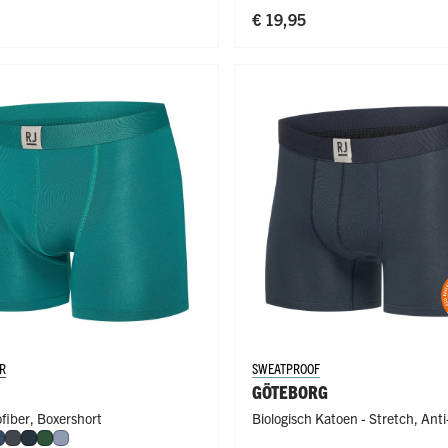
€ 19,95
R
SWEATPROOF
GÖTEBORG
ofiber
,
Boxershort
Biologisch Katoen - Stretch
,
Anti
w
rol
Donkerblauw
Donkergrijs
Navy
Donkergroen
Steel Blue
Badstof