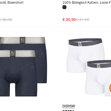
cell
,
Boxershort
100% Biologisch Katoen
,
Loose F
Navy
Fit
€ 36,95
€ 30,95
€ 37,50
EVERYDAY