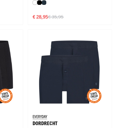
Wit
Zwart
Navy
€ 28,95
€ 35,95
EVERYDAY
DORDRECHT