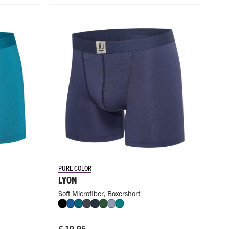
PURE COLOR
LYON
Soft Microfiber
,
Boxershort
Zwart
Blauw
Petrol
Donkergrijs
Navy
Donkergroen
Steel Blue
Smaragd
€ 19,95