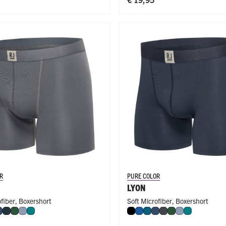
R
PURE COLOR
LYON
ofiber
,
Boxershort
Soft Microfiber
,
Boxershort
w
rol
Donkerblauw
Navy
Donkergroen
Steel Blue
Smaragd
Zwart
Blauw
Petrol
Donkerblauw
Donkergrijs
Donkergroen
Steel Blue
Smaragd