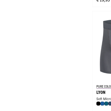
PURE COLO
LYON
Soft Micr
Zwart
Blau
Pet