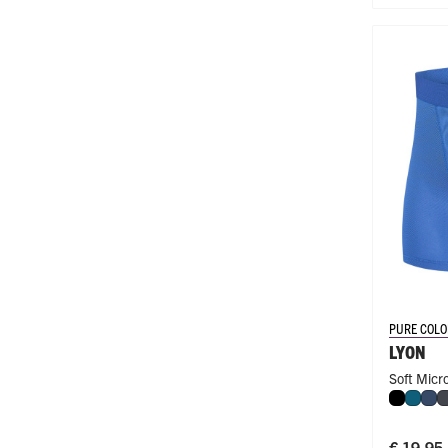
PURE COLO
LYON
Soft Micr
Zwart
Petro
Do
€ 19,95