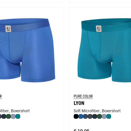
R
PURE COLOR
LYON
ofiber
,
Boxershort
Soft Microfiber
,
Boxershort
l
nkerblauw
Donkergrijs
Navy
Donkergroen
Steel Blue
Smaragd
Zwart
Blauw
Donkerblauw
Donkergrijs
Navy
Donkergroen
Steel Blue
Smaragd
€ 19,95