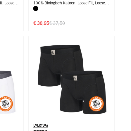
it
,
Loose
100% Biologisch Katoen
,
Loose Fit
,
Loose
Zwart
Fit
€ 30,95
€ 37,50
EVERYDAY