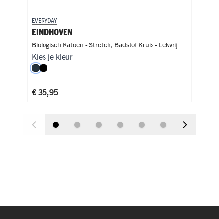
EVERYDAY
EVER
EINDHOVEN
EI
Biologisch Katoen - Stretch
,
Badstof Kruis - Lekvrij
Biol
Kies je kleur
Kies
Navy
Zwart
Zw
€ 35,95
€ 3