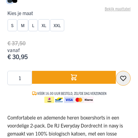
Navy
Zwart
Bekijk maattabel
Kies je maat
S
M
L
XL
XXL
€ 37,50
vanaf
€ 30,95
Aantal
VÓÓR 16.00 UUR BESTELD, ZELFDE DAG VERZONDEN
Comfortabele en ademende heren boxershorts in een
voordelige 2-pack. De RJ Everyday Dordrecht in navy is
gemaakt van 100% biologisch katoen, met een losse