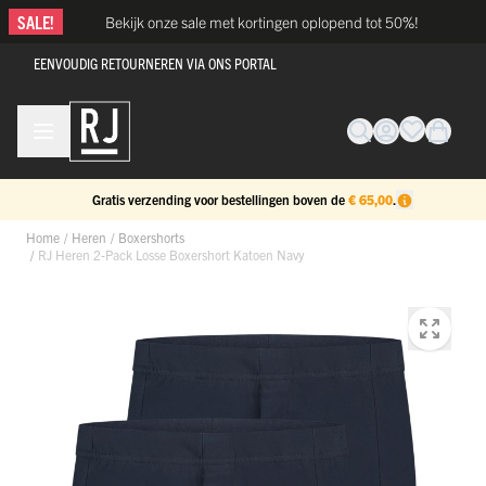
Ga naar de inhoud
SALE!
Bekijk onze sale met kortingen oplopend tot 50%!
EENVOUDIG RETOURNEREN VIA ONS PORTAL
Gratis verzending voor bestellingen boven de
€ 65,00
.
Home
/
Heren
/
Boxershorts
/
RJ Heren 2-Pack Losse Boxershort Katoen Navy