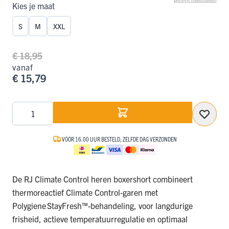
Kies je maat
S
M
XXL
€ 18,95
vanaf
€ 15,79
Aantal
VÓÓR 16.00 UUR BESTELD, ZELFDE DAG VERZONDEN
De RJ Climate Control heren boxershort combineert
thermoreactief Climate Control‑garen met
Polygiene StayFresh™-behandeling, voor langdurige
frisheid, actieve temperatuurregulatie en optimaal