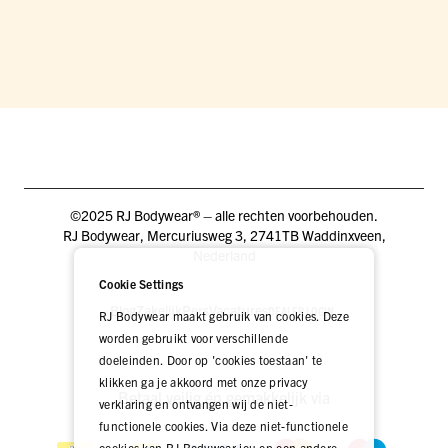
©2025 RJ Bodywear® – alle rechten voorbehouden.
RJ Bodywear, Mercuriusweg 3, 2741TB Waddinxveen,
Nederland
Cookie Settings
Blog
Zakelijk
Pers
Vacatures
DEALER LOGIN
RJ Bodywear maakt gebruik van cookies. Deze
worden gebruikt voor verschillende
doeleinden. Door op 'cookies toestaan' te
klikken ga je akkoord met onze privacy
Betaal veilig én gemakkelijk via
verklaring en ontvangen wij de niet-
functionele cookies. Via deze niet-functionele
cookies kan RJ Bodywear jou op een andere