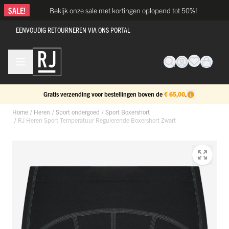
Ga naar de inhoud
SALE!
Bekijk onze sale met kortingen oplopend tot 50%!
EENVOUDIG RETOURNEREN VIA ONS PORTAL
Gratis verzending voor bestellingen boven de
€ 65,00
.
Home
/
Heren
/
Sport ondergoed
/
Sport Boxershort
/
RJ Heren Sport Temperatuur Regulerende Boxershort Zwart