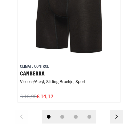
CLIMATE CONTROL
CLIM
CANBERRA
CH
Viscose/Acryl
,
Sliding Broekje
,
Sport
Visc
€ 16,95
€ 14,12
€ 2