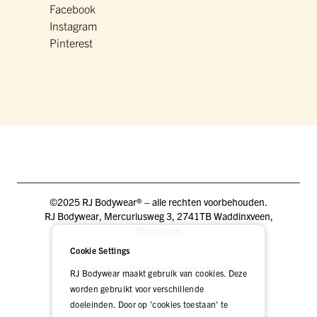
Facebook
Instagram
Pinterest
©2025 RJ Bodywear® – alle rechten voorbehouden.
RJ Bodywear, Mercuriusweg 3, 2741TB Waddinxveen,
Nederland
Cookie Settings
Blog
Zakelijk
Pers
Vacatures
DEALER LOGIN
RJ Bodywear maakt gebruik van cookies. Deze
worden gebruikt voor verschillende
doeleinden. Door op 'cookies toestaan' te