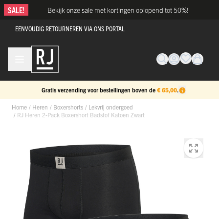
Ga naar de inhoud
SALE!
Bekijk onze sale met kortingen oplopend tot 50%!
EENVOUDIG RETOURNEREN VIA ONS PORTAL
Gratis verzending voor bestellingen boven de
€ 65,00
.
Home
/
Heren
/
Boxershorts
/
Lekvrij ondergoed
/
RJ Heren 2-Pack Boxershort Badstof Katoen Zwart