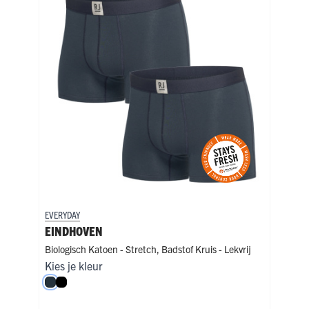
EVERYDAY
EVER
EINDHOVEN
NI
Biologisch Katoen - Stretch
,
Badstof Kruis - Lekvrij
Biol
Kies je kleur
Kies
Navy
Zwart
Na