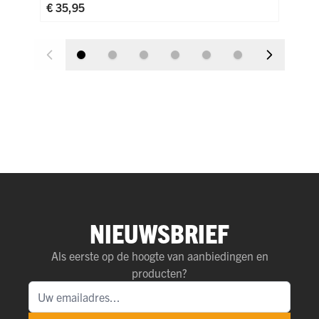
€ 35,95
€ 4
NIEUWSBRIEF
Als eerste op de hoogte van aanbiedingen en
producten?