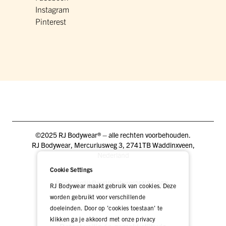
Instagram
Pinterest
©2025 RJ Bodywear® – alle rechten voorbehouden.
RJ Bodywear, Mercuriusweg 3, 2741TB Waddinxveen,
Nederland
Cookie Settings
Blog
Zakelijk
Pers
Vacatures
DEALER LOGIN
RJ Bodywear maakt gebruik van cookies. Deze
worden gebruikt voor verschillende
doeleinden. Door op 'cookies toestaan' te
klikken ga je akkoord met onze privacy