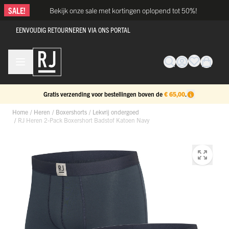
Ga naar de inhoud
SALE!
Bekijk onze sale met kortingen oplopend tot 50%!
EENVOUDIG RETOURNEREN VIA ONS PORTAL
Gratis verzending voor bestellingen boven de
€ 65,00
.
Home
/
Heren
/
Boxershorts
/
Lekvrij ondergoed
/
RJ Heren 2-Pack Boxershort Badstof Katoen Navy