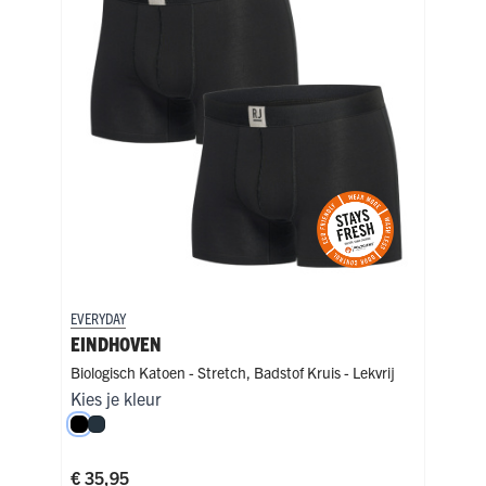
EVERYDAY
EVER
EINDHOVEN
NI
Biologisch Katoen - Stretch
,
Badstof Kruis - Lekvrij
Biol
Kies je kleur
Kies
Zwart
Navy
Na
€ 35,95
€ 4