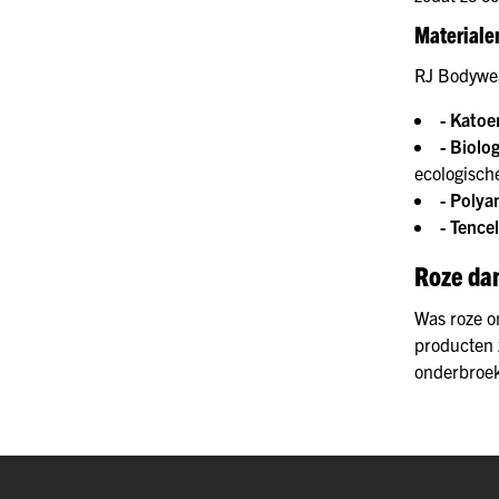
Materiale
RJ Bodywea
- Katoe
- Biolo
ecologisch
- Polya
- Tencel
Roze da
Was roze o
producten 
onderbroek