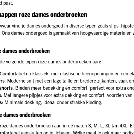
d past.
happen roze dames onderbroeken
wear vind je dames ondergoed in diverse typen zoals slips, hipster
. Ons dames ondergoed is gemaakt van hoogwaardige materialen zo
e dames onderbroeken
de volgende typen roze dames onderbroeken aan:
 Comfortabel en klassiek, met elastische beenopeningen en een el
ers
: Moderne snit met een lage taille en bredere zijkanten, vaak
shorts
: Bieden meer bedekking en comfort, perfect voor extra on
s
: Met langere pijpjes voor extra dekking en comfort, voorzien van 
s
: Minimale dekking, ideaal onder strakke kleding.
ze dames onderbroeken
roze dames onderbroeken aan in de maten S, M, L, XL t/m 4XL. El
mfortabel aansluiten op je lichaam. Welke maat je ook maar nodig he