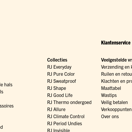
Klantenservice
Collecties
Veelgestelde v
RJ Everyday
Verzending en 
RJ Pure Color
Ruilen en reto
RJ Sweatproof
Klachten en pr
de hals
RJ Shape
Maattabel
ls
RJ Good Life
Wastips
RJ Thermo ondergoed
Veilig betalen
ssoires
RJ Allure
Verkooppunten
RJ Climate Control
Over ons
RJ Period Undies
ed
RJ Invisible