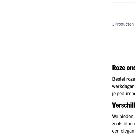
3
Producten
Roze on
Bestel roze
werkdagen?
je gedurend
Verschil
We bieden
zoals bloe
een elegant