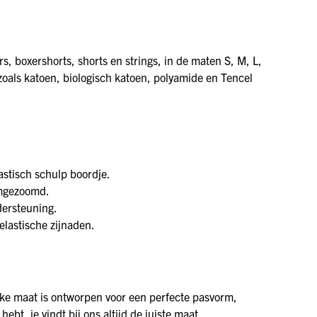
s, boxershorts, shorts en strings, in de maten S, M, L,
als katoen, biologisch katoen, polyamide en Tencel
astisch schulp boordje.
 omgezoomd.
dersteuning.
elastische zijnaden.
ke maat is ontworpen voor een perfecte pasvorm,
bt, je vindt bij ons altijd de juiste maat.