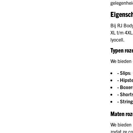
gelegenhei
Eigensc
Bij RJ Body
XL t/m 4XL
lyocell.
Typen roz
We bieden 
- Slips
:
- Hipst
- Boxer
- Short
- String
Maten ro
We bieden 
zodat ze co