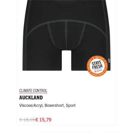
CLIMATE CONTROL
CLIM
AUCKLAND
CA
Viscose/Acryl
,
Boxershort
,
Sport
Visc
€ 18,95
€ 15,79
€ 1