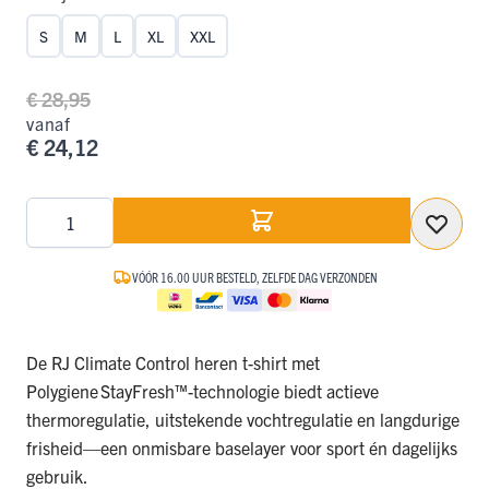
S
M
L
XL
XXL
€ 28,95
vanaf
€ 24,12
Aantal
VÓÓR 16.00 UUR BESTELD, ZELFDE DAG VERZONDEN
De RJ Climate Control heren t-shirt met
Polygiene StayFresh™-technologie biedt actieve
thermoregulatie, uitstekende vochtregulatie en langdurige
frisheid—een onmisbare baselayer voor sport én dagelijks
gebruik.