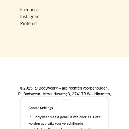
Facebook
Instagram
Pinterest
©2025 RJ Bodywear® – alle rechten voorbehouden.
RJ Bodywear, Mercuriusweg 3, 2741TB Waddinxveen,
Nederland
Cookie Settings
Blog
Zakelijk
Pers
Vacatures
DEALER LOGIN
RJ Bodywear maakt gebruik van cookies. Deze
worden gebruikt voor verschillende