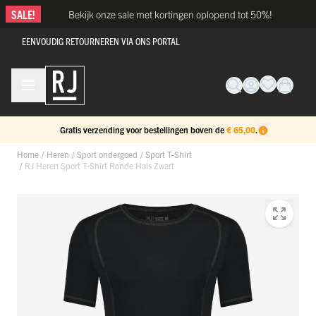
Ga naar de inhoud
SALE!
Bekijk onze sale met kortingen oplopend tot 50%!
EENVOUDIG RETOURNEREN VIA ONS PORTAL
Gratis verzending voor bestellingen boven de
€ 65,00
.
Home
/
Heren
/
Sport ondergoed
/
Sport T-Shirt
/
RJ Heren Sport T-Shirt Ronde Hals Zwart