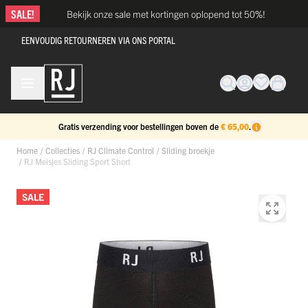
Ga naar de inhoud
SALE!
Bekijk onze sale met kortingen oplopend tot 50%!
EENVOUDIG RETOURNEREN VIA ONS PORTAL
Gratis verzending voor bestellingen boven de
€ 65,00
.
Home
/
Collecties
/
RJ Climate Control
/
Sliding broekje
/
RJ Meisjes Sliding Sport Short
SALE