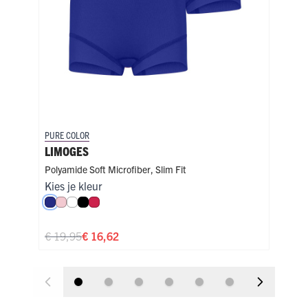
PURE COLOR
PURE
LIMOGES
LI
Polyamide Soft Microfiber
,
Slim Fit
Poly
Kies je kleur
Kies
Royal Blue
Roze
Wit
Zwart
Rood
Ro
€ 19,95
€ 16,62
€ 1