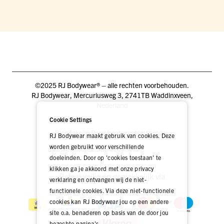
©2025 RJ Bodywear® – alle rechten voorbehouden.
RJ Bodywear, Mercuriusweg 3, 2741TB Waddinxveen,
Nederland
Cookie Settings
Blog
Zakelijk
Pers
Vacatures
DEALER LOGIN
RJ Bodywear maakt gebruik van cookies. Deze
worden gebruikt voor verschillende
doeleinden. Door op 'cookies toestaan' te
klikken ga je akkoord met onze privacy
Betaal veilig én gemakkelijk via
verklaring en ontvangen wij de niet-
functionele cookies. Via deze niet-functionele
cookies kan RJ Bodywear jou op een andere
site o.a. benaderen op basis van de door jou
bezochte pagina's.