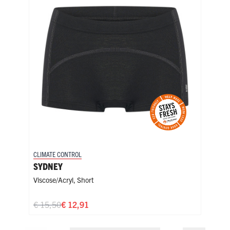
CLIMATE CONTROL
CLIM
SYDNEY
ADE
Viscose/acryl
,
Short
Visc
€ 15,50
€ 12,91
€ 1