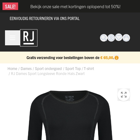
Ga naar de inhoud
SALE!
Bekijk onze sale met kortingen oplopend tot 50%!
EENVOUDIG RETOURNEREN VIA ONS PORTAL
Gratis verzending voor bestellingen boven de
€ 65,00
.
Home
/
Dames
/
Sport ondergoed
/
Sport Top / T-shirt
/
RJ Dames Sport Longsleeve Ronde Hals Zwart