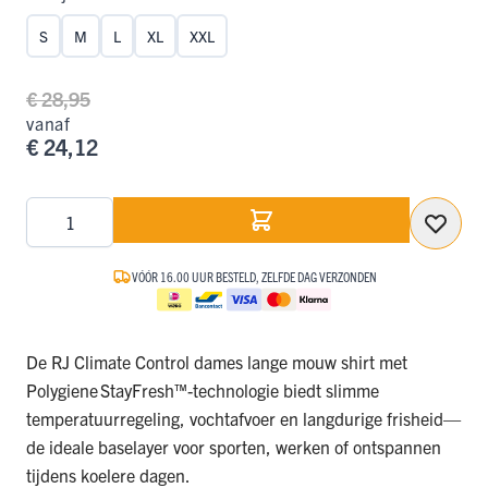
S
M
L
XL
XXL
€ 28,95
vanaf
€ 24,12
Aantal
VÓÓR 16.00 UUR BESTELD, ZELFDE DAG VERZONDEN
De RJ Climate Control dames lange mouw shirt met
Polygiene StayFresh™-technologie biedt slimme
temperatuurregeling, vochtafvoer en langdurige frisheid—
de ideale baselayer voor sporten, werken of ontspannen
tijdens koelere dagen.