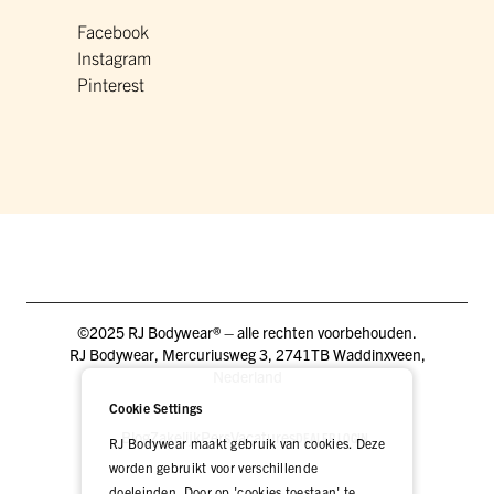
Facebook
Instagram
Pinterest
©2025 RJ Bodywear® – alle rechten voorbehouden.
RJ Bodywear, Mercuriusweg 3, 2741TB Waddinxveen,
Nederland
Cookie Settings
Blog
Zakelijk
Pers
Vacatures
DEALER LOGIN
RJ Bodywear maakt gebruik van cookies. Deze
worden gebruikt voor verschillende
doeleinden. Door op 'cookies toestaan' te