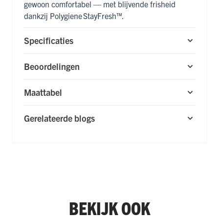
gewoon comfortabel — met blijvende frisheid
dankzij Polygiene StayFresh™.
Specificaties
Beoordelingen
Maattabel
Gerelateerde blogs
BEKIJK OOK
Navigeren door de elementen van de carrousel is mogelijk m
Druk om carrousel over te slaan
Druk op om naar carrouselnavigatie te gaan