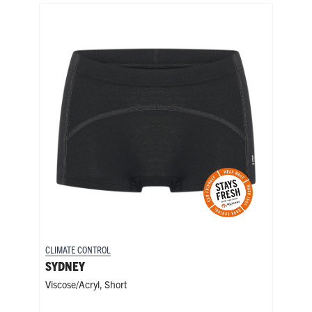
CLIMATE CONTROL
CLIM
SYDNEY
ADE
Viscose/acryl
,
Short
Visc