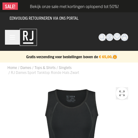
Ga naar de inhoud
SALE!
Bekijk onze sale met kortingen oplopend tot 50%!
EENVOUDIG RETOURNEREN VIA ONS PORTAL
Gratis verzending voor bestellingen boven de
€ 65,00
.
Home
/
Dames
/
Tops & Shirts
/
Singlets
/
RJ Dames Sport Tanktop Ronde Hals Zwart