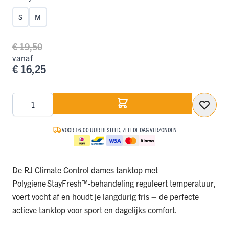
S
M
€ 19,50
vanaf
€ 16,25
Aantal
VÓÓR 16.00 UUR BESTELD, ZELFDE DAG VERZONDEN
De RJ Climate Control dames tanktop met
Polygiene StayFresh™-behandeling reguleert temperatuur,
voert vocht af en houdt je langdurig fris – de perfecte
actieve tanktop voor sport en dagelijks comfort.