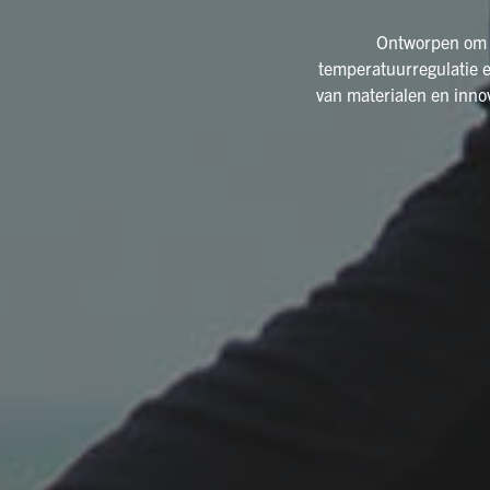
Ontworpen om j
temperatuurregulatie e
van materialen en inno