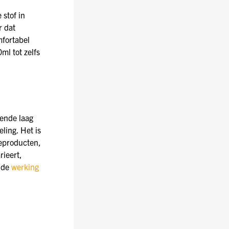
stof in
r dat
mfortabel
ml tot zelfs
ende laag
ling. Het is
ieproducten,
rieert,
r de
werking