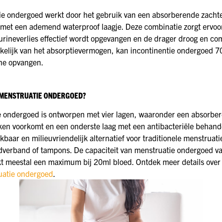
ie ondergoed werkt door het gebruik van een absorberende zachte 
met een ademend waterproof laagje. Deze combinatie zorgt ervoo
rineverlies effectief wordt opgevangen en de drager droog en co
ankelijk van het absorptievermogen, kan incontinentie ondergoed 70
ne opvangen.
MENSTRUATIE ONDERGOED?
 ondergoed is ontworpen met vier lagen, waaronder een absorber
ken voorkomt en een onderste laag met een antibacteriële behande
kbaar en milieuvriendelijk alternatief voor traditionele menstruat
verband of tampons. De capaciteit van menstruatie ondergoed va
t meestal een maximum bij 20ml bloed. Ontdek meer details ove
uatie ondergoed
.