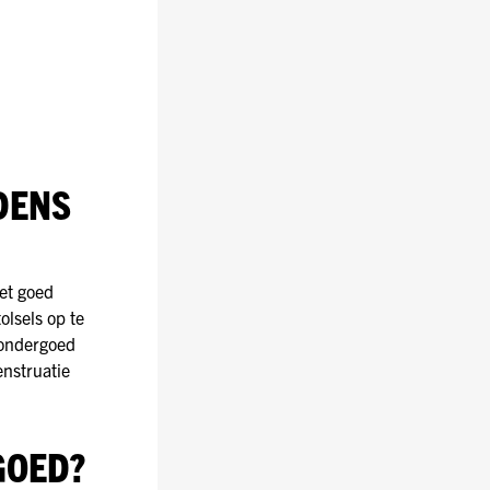
DENS
het goed
olsels op te
 ondergoed
enstruatie
GOED?