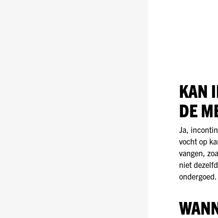
KAN 
DE M
Ja, inconti
vocht op ka
vangen, zoa
niet dezelf
ondergoed.
WANN