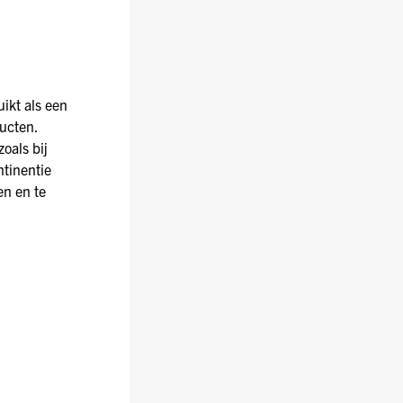
ikt als een
ducten.
oals bij
ntinentie
en en te