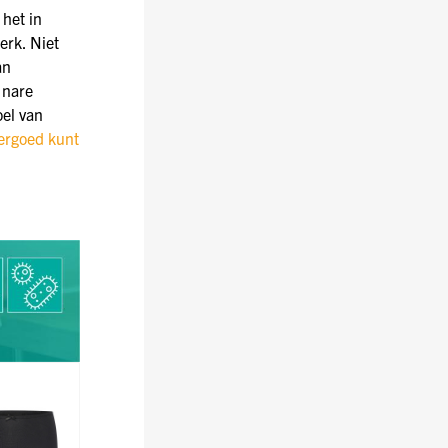
 het in
erk. Niet
an
 nare
oel van
ergoed kunt