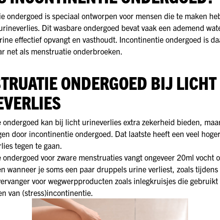
ie ondergoed is speciaal ontworpen voor mensen die te maken h
rineverlies. Dit wasbare ondergoed bevat vaak een ademend wat
urine effectief opvangt en vasthoudt. Incontinentie ondergoed is da
r net als menstruatie onderbroeken.
TRUATIE ONDERGOED BIJ LICHT
EVERLIES
 ondergoed kan bij licht urineverlies extra zekerheid bieden, maar
gen door incontinentie ondergoed. Dat laatste heeft een veel hoger
lies tegen te gaan.
 ondergoed voor zware menstruaties vangt ongeveer 20ml vocht o
en wanneer je soms een paar druppels urine verliest, zoals tijdens
 vervanger voor wegwerpproducten zoals inlegkruisjes die gebruikt
en van (stress)incontinentie.