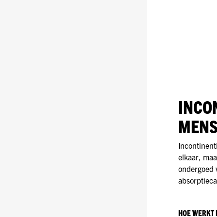
INCO
MENS
Incontinen
elkaar, maa
ondergoed 
absorptieca
HOE WERKT 