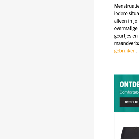
Menstruatie
iedere situa
alleen in j
overmatige 
geurtjes en
maandverban
gebruiken
.