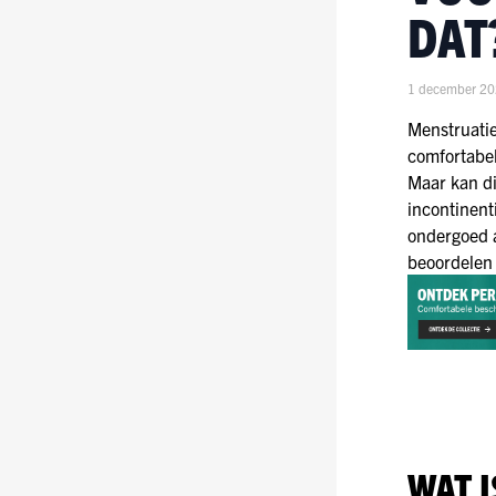
DAT
1 december 2
Menstruatie
comfortabel
Maar kan di
incontinent
ondergoed a
beoordelen 
WAT 