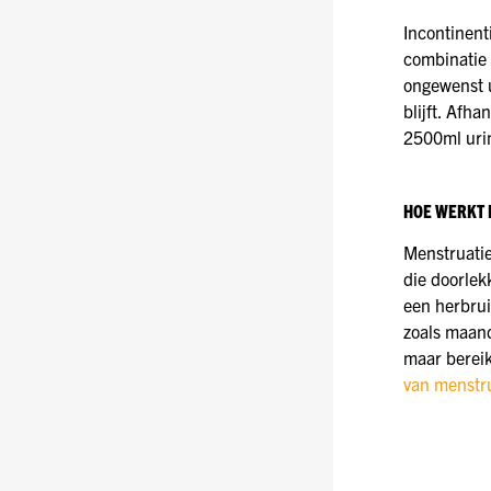
Incontinent
combinatie 
ongewenst u
blijft. Afh
2500ml uri
HOE WERKT 
Menstruatie
die doorlek
een herbrui
zoals maand
maar bereik
van menstr