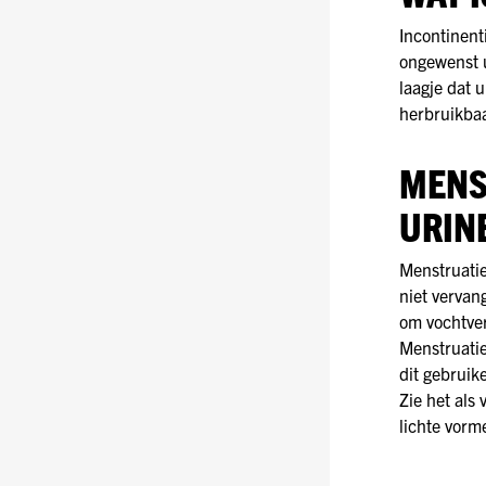
Incontinent
ongewenst u
laagje dat 
herbruikbaa
MENS
URIN
Menstruatie
niet vervan
om vochtver
Menstruatie
dit gebruik
Zie het als
lichte vorm