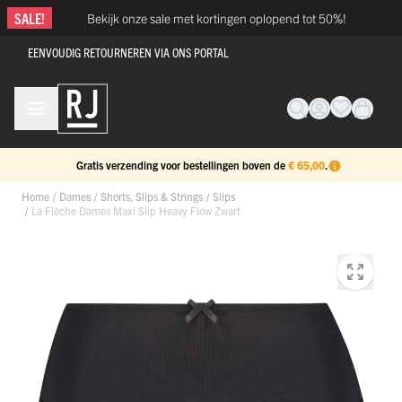
Ga naar de inhoud
SALE!
Bekijk onze sale met kortingen oplopend tot 50%!
EENVOUDIG RETOURNEREN VIA ONS PORTAL
Gratis verzending voor bestellingen boven de
€ 65,00
.
Home
/
Dames
/
Shorts, Slips & Strings
/
Slips
/
La Flèche Dames Maxi Slip Heavy Flow Zwart