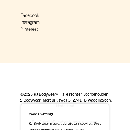
Facebook
Instagram
Pinterest
©2025 RJ Bodywear® – alle rechten voorbehouden.
RJ Bodywear, Mercuriusweg 3, 2741TB Waddinxveen,
Nederland
Cookie Settings
Blog
Zakelijk
Pers
Vacatures
DEALER LOGIN
RJ Bodywear maakt gebruik van cookies. Deze
worden gebruikt voor verschillende