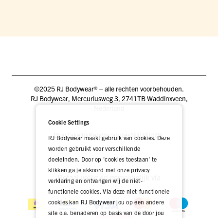
©2025 RJ Bodywear® – alle rechten voorbehouden.
RJ Bodywear, Mercuriusweg 3, 2741TB Waddinxveen,
Nederland
Cookie Settings
Blog
Zakelijk
Pers
Vacatures
DEALER LOGIN
RJ Bodywear maakt gebruik van cookies. Deze
worden gebruikt voor verschillende
doeleinden. Door op 'cookies toestaan' te
klikken ga je akkoord met onze privacy
Betaal veilig én gemakkelijk via
verklaring en ontvangen wij de niet-
functionele cookies. Via deze niet-functionele
cookies kan RJ Bodywear jou op een andere
site o.a. benaderen op basis van de door jou