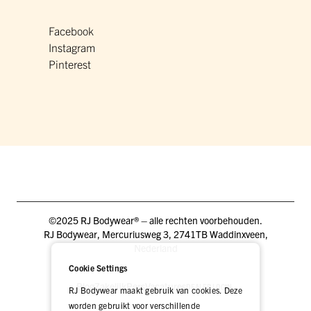
Facebook
Instagram
Pinterest
©2025 RJ Bodywear® – alle rechten voorbehouden.
RJ Bodywear, Mercuriusweg 3, 2741TB Waddinxveen,
Nederland
Cookie Settings
Blog
Zakelijk
Pers
Vacatures
DEALER LOGIN
RJ Bodywear maakt gebruik van cookies. Deze
worden gebruikt voor verschillende