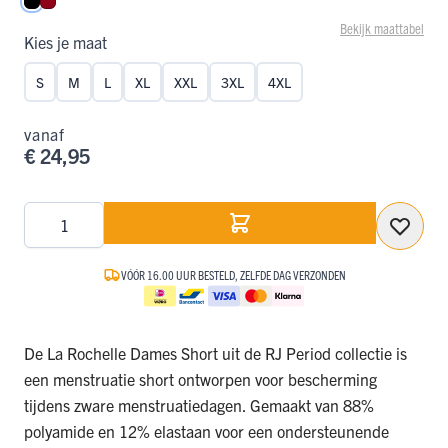
Zwart
Donkerrood
Bekijk maattabel
Kies je maat
S
M
L
XL
XXL
3XL
4XL
vanaf
€ 24,95
Aantal
VÓÓR 16.00 UUR BESTELD, ZELFDE DAG VERZONDEN
De La Rochelle Dames Short uit de RJ Period collectie is
een menstruatie short ontworpen voor bescherming
tijdens zware menstruatiedagen. Gemaakt van 88%
polyamide en 12% elastaan voor een ondersteunende