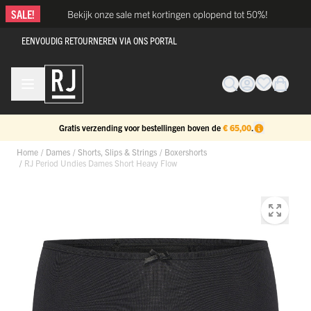
Ga naar de inhoud
SALE!
Bekijk onze sale met kortingen oplopend tot 50%!
EENVOUDIG RETOURNEREN VIA ONS PORTAL
Gratis verzending voor bestellingen boven de
€ 65,00
.
Home
/
Dames
/
Shorts, Slips & Strings
/
Boxershorts
/
RJ Period Undies Dames Short Heavy Flow