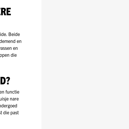
ERE
ide. Beide
 ademend en
wassen en
ppen die
D?
en functie
uisje nare
ondergoed
t die past