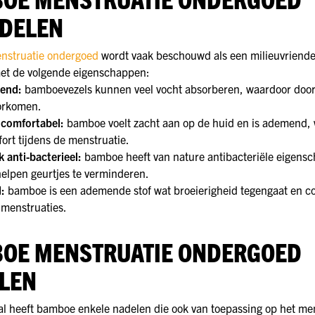
DELEN
nstruatie ondergoed
wordt vaak beschouwd als een milieuvriendel
met de volgende eigenschappen:
rend:
bamboevezels kunnen veel vocht absorberen, waardoor doo
orkomen.
 comfortabel:
bamboe voelt zacht aan op de huid en is ademend, 
ort tijdens de menstruatie.
k anti-bacterieel:
bamboe heeft van nature antibacteriële eigens
elpen geurtjes te verminderen.
d:
bamboe is een ademende stof wat broeierigheid tegengaat en c
s menstruaties.
OE MENSTRUATIE ONDERGOED
LEN
al heeft bamboe enkele nadelen die ook van toepassing op het me