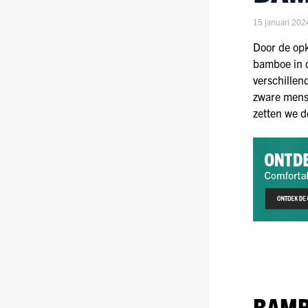
15 januari 202
Door de op
bamboe in 
verschillen
zware menst
zetten we d
BAMB