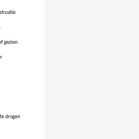
truatie
,
ef gezien
r
 te drogen