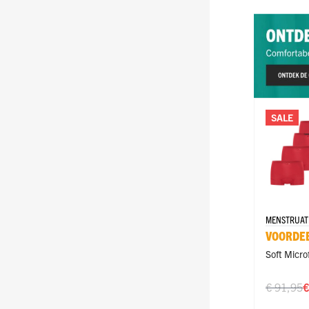
SALE
MENSTRUAT
ONDERGOED
VOORDE
Soft Micro
€ 91,95
€