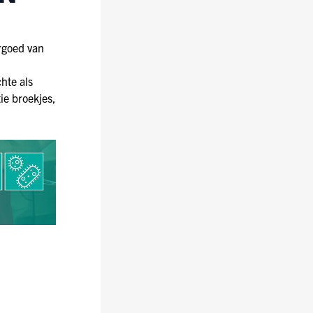
rgoed van
hte als
ie broekjes,