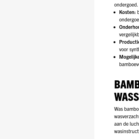
ondergoed.
Kosten:
ondergoe
Onderho
vergelij
Producti
voor synt
Mogelijke
bamboevez
BAMB
WASS
Was bamboe
wasverzacht
aan de luch
wasinstruct