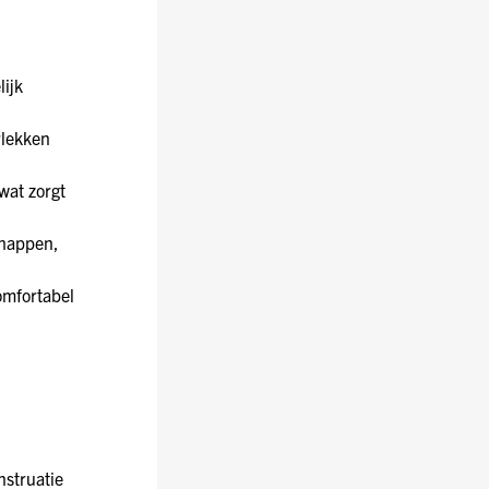
ijk
rlekken
wat zorgt
chappen,
omfortabel
nstruatie