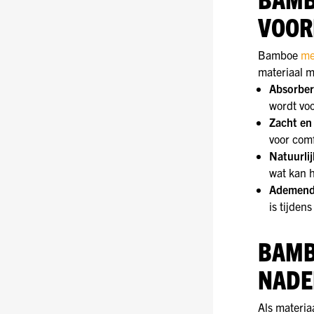
VOOR
Bamboe
me
materiaal 
Absorbe
wordt vo
Zacht en
voor comf
Natuurlij
wat kan h
Ademen
is tijden
BAMB
NADE
Als materia