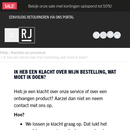
Ga naar de inhoud
SALE!
Bekijk onze sale met kortingen oplopend tot 50%!
EENVOUDIG RETOURNEREN VIA ONS PORTAL
FAQs
/
Klachten en procedure
/
Ik heb een klacht over mijn bestelling, wat moet ik doen?
IK HEB EEN KLACHT OVER MIJN BESTELLING, WAT
MOET IK DOEN?
Heb je een klacht over onze service of over een
ontvangen product? Aarzel dan niet en neem
contact met ons op.
Hoe?
We lossen je klacht graag op. Dat lukt het