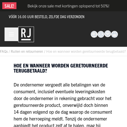
Ga naar de inhoud
SALE!
Bekijk onze sale met kortingen oplopend tot 50%!
VÓÓR 16.00 UUR BESTELD, ZELFDE DAG VERZONDEN
FAQs
/
Ruilen en retourneren
/
Hoe en wanneer worden geretourneerde terugbetaald?
HOE EN WANNEER WORDEN GERETOURNEERDE
TERUGBETAALD?
De ondernemer vergoedt alle betalingen van de
consument, inclusief eventuele leveringskosten
door de ondernemer in rekening gebracht voor het
geretourneerde product, onverwijld doch binnen
14 dagen volgend op de dag waarop de consument
hem de herroeping meldt. Tenzij de ondernemer
aanbiedt het product zelf af te halen, mag hij