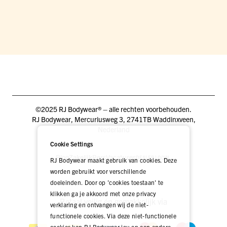
©2025 RJ Bodywear® – alle rechten voorbehouden.
RJ Bodywear, Mercuriusweg 3, 2741TB Waddinxveen,
Nederland
Cookie Settings
Blog
Zakelijk
Pers
Vacatures
DEALER LOGIN
RJ Bodywear maakt gebruik van cookies. Deze
worden gebruikt voor verschillende
doeleinden. Door op 'cookies toestaan' te
klikken ga je akkoord met onze privacy
Betaal veilig én gemakkelijk via
verklaring en ontvangen wij de niet-
functionele cookies. Via deze niet-functionele
cookies kan RJ Bodywear jou op een andere