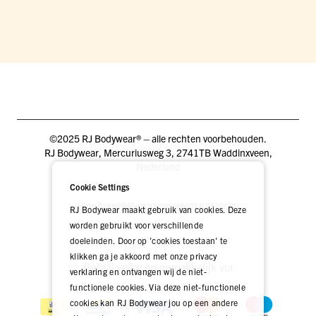
©2025 RJ Bodywear® – alle rechten voorbehouden.
RJ Bodywear, Mercuriusweg 3, 2741TB Waddinxveen,
Nederland
Cookie Settings
Blog
Zakelijk
Pers
Vacatures
DEALER LOGIN
RJ Bodywear maakt gebruik van cookies. Deze
worden gebruikt voor verschillende
doeleinden. Door op 'cookies toestaan' te
klikken ga je akkoord met onze privacy
Betaal veilig én gemakkelijk via
verklaring en ontvangen wij de niet-
functionele cookies. Via deze niet-functionele
cookies kan RJ Bodywear jou op een andere