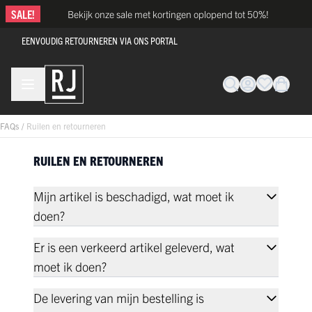
Ga naar de inhoud
SALE!
Bekijk onze sale met kortingen oplopend tot 50%!
EENVOUDIG RETOURNEREN VIA ONS PORTAL
FAQs
/
Ruilen en retourneren
RUILEN EN RETOURNEREN
Mijn artikel is beschadigd, wat moet ik
doen?
Er is een verkeerd artikel geleverd, wat
moet ik doen?
De levering van mijn bestelling is