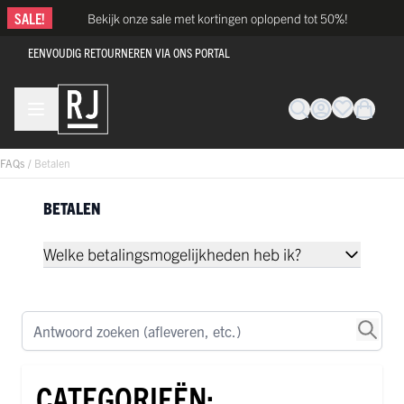
Ga naar de inhoud
SALE!
Bekijk onze sale met kortingen oplopend tot 50%!
EENVOUDIG RETOURNEREN VIA ONS PORTAL
FAQs
/
Betalen
BETALEN
Welke betalingsmogelijkheden heb ik?
Antwoord zoeken (afleveren, etc.)
CATEGORIEËN: