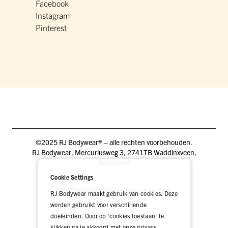
Facebook
Instagram
Pinterest
©2025 RJ Bodywear® – alle rechten voorbehouden.
RJ Bodywear, Mercuriusweg 3, 2741TB Waddinxveen,
Nederland
Cookie Settings
Blog
Zakelijk
Pers
Vacatures
DEALER LOGIN
RJ Bodywear maakt gebruik van cookies. Deze
worden gebruikt voor verschillende
doeleinden. Door op 'cookies toestaan' te
klikken ga je akkoord met onze privacy