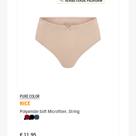
PURE COLOR
NICE
Polyamide Soft Microfiber
,
String
Donkerrood
Zwart
Donkerblauw
€ 11,95