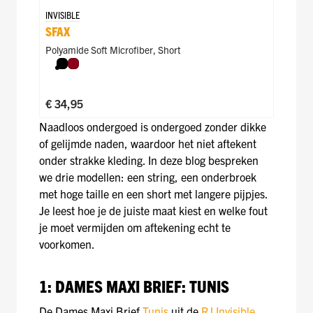
INVISIBLE
SFAX
Polyamide Soft Microfiber
,
Short
Zwart
Donkerrood
€ 34,95
Naadloos ondergoed is ondergoed zonder dikke
of gelijmde naden, waardoor het niet aftekent
onder strakke kleding. In deze blog bespreken
we drie modellen: een string, een onderbroek
met hoge taille en een short met langere pijpjes.
Je leest hoe je de juiste maat kiest en welke fout
je moet vermijden om aftekening echt te
voorkomen.
1: DAMES MAXI BRIEF: TUNIS
De Dames Maxi Brief
Tunis
uit de
RJ Invisible