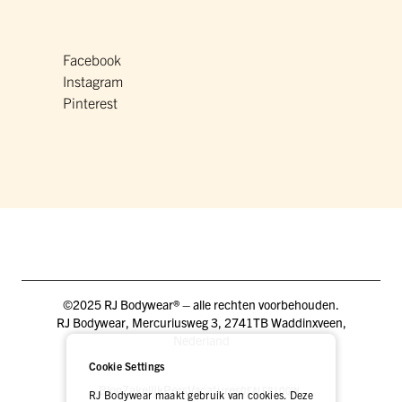
Facebook
Instagram
Pinterest
©2025 RJ Bodywear® – alle rechten voorbehouden.
RJ Bodywear, Mercuriusweg 3, 2741TB Waddinxveen,
Nederland
Cookie Settings
Blog
Zakelijk
Pers
Vacatures
DEALER LOGIN
RJ Bodywear maakt gebruik van cookies. Deze