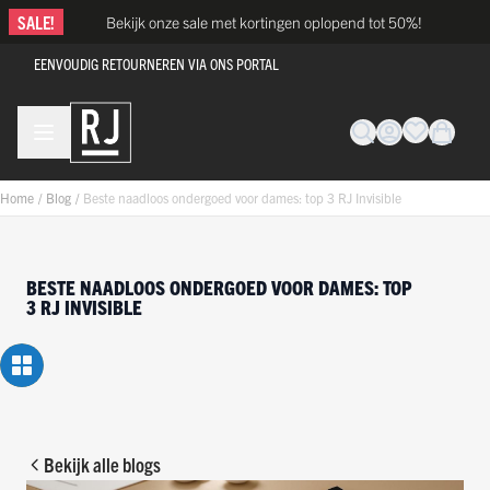
Ga naar de inhoud
SALE!
Bekijk onze sale met kortingen oplopend tot 50%!
EENVOUDIG RETOURNEREN VIA ONS PORTAL
Home
/
Blog
/
Beste naadloos ondergoed voor dames: top 3 RJ Invisible
BESTE NAADLOOS ONDERGOED VOOR DAMES: TOP
3 RJ INVISIBLE
Bekijk alle blogs