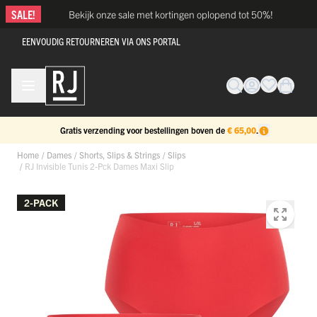
Ga naar de inhoud
SALE!
Bekijk onze sale met kortingen oplopend tot 50%!
EENVOUDIG RETOURNEREN VIA ONS PORTAL
Gratis verzending voor bestellingen boven de
€ 65,00
.
Home
/
Dames
/
Shorts, Slips & Strings
/
Slips
/
RJ Invisible Tunis 2-Pck Dames Maxi Slip
2-PACK