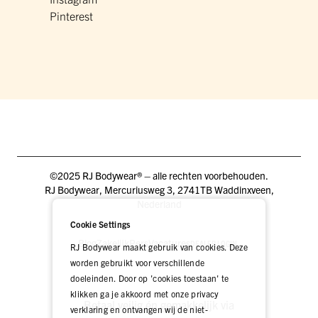
Pinterest
©2025 RJ Bodywear® – alle rechten voorbehouden.
RJ Bodywear, Mercuriusweg 3, 2741TB Waddinxveen,
Nederland
Cookie Settings
Blog
Zakelijk
Pers
Vacatures
DEALER LOGIN
RJ Bodywear maakt gebruik van cookies. Deze
worden gebruikt voor verschillende
doeleinden. Door op 'cookies toestaan' te
klikken ga je akkoord met onze privacy
Betaal veilig én gemakkelijk via
verklaring en ontvangen wij de niet-