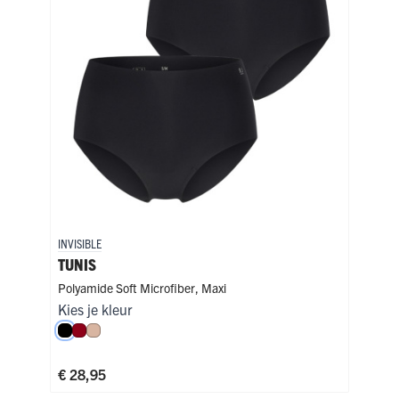
INVISIBLE
INVI
TUNIS
SFA
Polyamide Soft Microfiber
,
Maxi
Poly
Kies je kleur
Kies
Zwart
Donkerrood
Caffè Latte
Zw
€ 28,95
€ 3