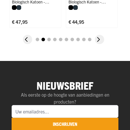
Biologisch Katoen -
Biologisch Katoen -
Bi
Zwart
Navy
Zwart
Navy
Stretch
,
Body Fit
,
Body Fit
Stretch
,
Body Fit
,
Body Fit
St
€ 
€ 47,95
€ 44,95
NIEUWSBRIEF
Als eerste op de hoogte van aanbiedingen en
producten?
INSCHRIJVEN