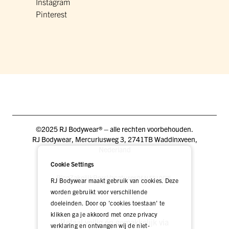
Instagram
Pinterest
©2025 RJ Bodywear® – alle rechten voorbehouden.
RJ Bodywear, Mercuriusweg 3, 2741TB Waddinxveen,
Nederland
Cookie Settings
Blog
Zakelijk
Pers
Vacatures
DEALER LOGIN
RJ Bodywear maakt gebruik van cookies. Deze
worden gebruikt voor verschillende
doeleinden. Door op 'cookies toestaan' te
klikken ga je akkoord met onze privacy
Betaal veilig én gemakkelijk via
verklaring en ontvangen wij de niet-