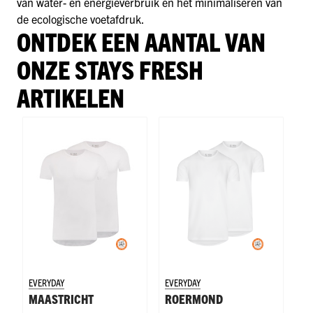
van water- en energieverbruik en het minimaliseren van
de ecologische voetafdruk.
ONTDEK EEN AANTAL VAN
ONZE STAYS FRESH
ARTIKELEN
EVERYDAY
EVERYDAY
SW
MAASTRICHT
ROERMOND
U