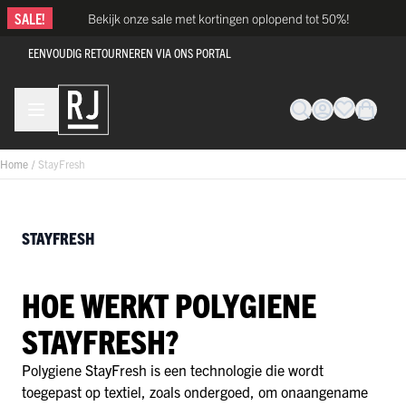
Ga naar de inhoud
SALE!
Bekijk onze sale met kortingen oplopend tot 50%!
EENVOUDIG RETOURNEREN VIA ONS PORTAL
Home
/
StayFresh
STAYFRESH
HOE WERKT POLYGIENE
STAYFRESH?
Polygiene StayFresh is een technologie die wordt
toegepast op textiel, zoals ondergoed, om onaangename