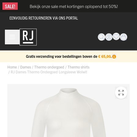
Ga naar de inhoud
SALE!
Bekijk onze sale met kortingen oplopend tot 50%!
EENVOUDIG RETOURNEREN VIA ONS PORTAL
Gratis verzending voor bestellingen boven de
€ 65,00
.
Home
/
Dames
/
Thermo ondergoed
/
Thermo shirts
/
RJ Dames Thermo Ondergoed Longsleeve Wolwit