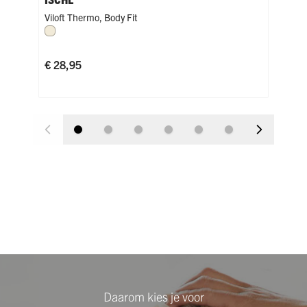
Viloft Thermo
,
Body Fit
Vilo
Wolwit
Wo
€ 28,95
€ 2
Daarom kies je voor