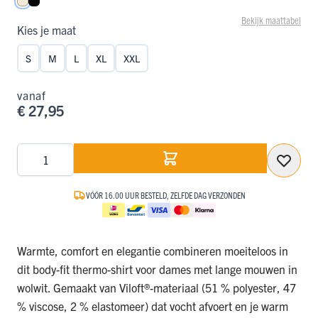
Wolwit
Zwart
Bekijk maattabel
Kies je maat
S
M
L
XL
XXL
vanaf
€ 27,95
Aantal
VÓÓR 16.00 UUR BESTELD, ZELFDE DAG VERZONDEN
Warmte, comfort en elegantie combineren moeiteloos in
dit body-fit thermo-shirt voor dames met lange mouwen in
wolwit. Gemaakt van Viloft®-materiaal (51 % polyester, 47
% viscose, 2 % elastomeer) dat vocht afvoert en je warm