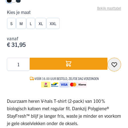
Zwart
Wit
Navy
Bekijk maattabel
Kies je maat
S
M
L
XL
XXL
vanaf
€ 31,95
Aantal
VÓÓR 16.00 UUR BESTELD, ZELFDE DAG VERZONDEN
Duurzaam heren V-hals T‑shirt (2-pack) van 100 %
biologisch katoen met regular fit. Dankzij Polygiene®
StayFresh™ blijf je langer fris, waste je minder en voorkom
je gele okselvlekken onder de oksels.