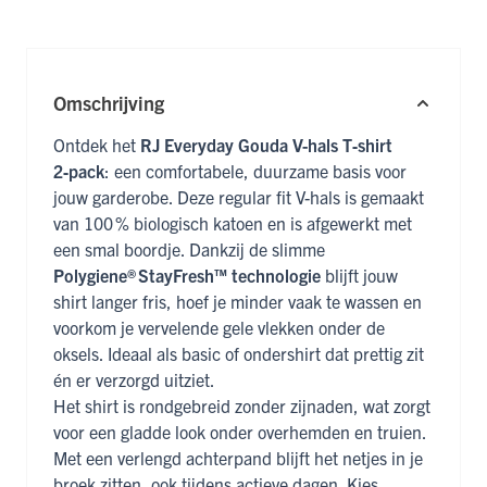
Omschrijving
Ontdek het
RJ Everyday Gouda V-hals T‑shirt
2‑pack
: een comfortabele, duurzame basis voor
jouw garderobe. Deze regular fit V-hals is gemaakt
van 100 % biologisch katoen en is afgewerkt met
een smal boordje. Dankzij de slimme
Polygiene® StayFresh™ technologie
blijft jouw
shirt langer fris, hoef je minder vaak te wassen en
voorkom je vervelende gele vlekken onder de
oksels. Ideaal als basic of ondershirt dat prettig zit
én er verzorgd uitziet.
Het shirt is rondgebreid zonder zijnaden, wat zorgt
voor een gladde look onder overhemden en truien.
Met een verlengd achterpand blijft het netjes in je
broek zitten, ook tijdens actieve dagen. Kies