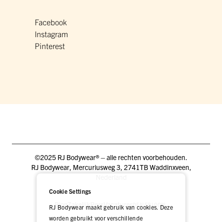
Facebook
Instagram
Pinterest
©2025 RJ Bodywear® – alle rechten voorbehouden.
RJ Bodywear, Mercuriusweg 3, 2741TB Waddinxveen,
Nederland
Cookie Settings
Blog
Zakelijk
Pers
Vacatures
DEALER LOGIN
RJ Bodywear maakt gebruik van cookies. Deze
worden gebruikt voor verschillende