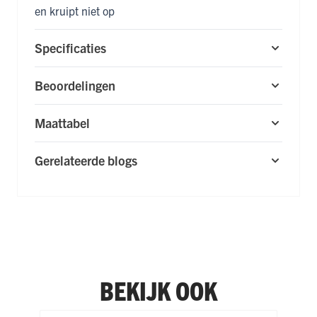
en kruipt niet op
Specificaties
Beoordelingen
Maattabel
Gerelateerde blogs
BEKIJK OOK
Navigeren door de elementen van de carrousel is mogelijk m
Druk om carrousel over te slaan
Druk op om naar carrouselnavigatie te gaan