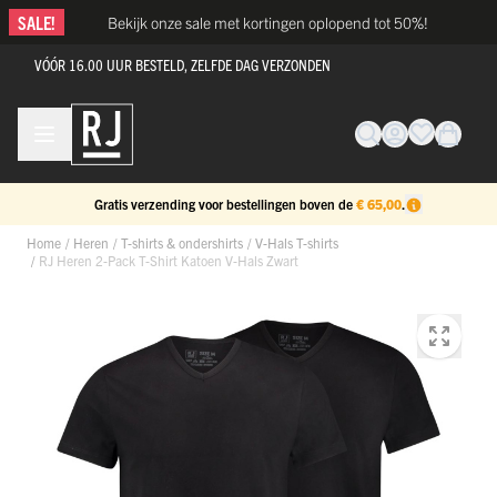
Ga naar de inhoud
SALE!
Bekijk onze sale met kortingen oplopend tot 50%!
VÓÓR 16.00 UUR BESTELD, ZELFDE DAG VERZONDEN
Gratis verzending voor bestellingen boven de
€ 65,00
.
Home
/
Heren
/
T-shirts & ondershirts
/
V-Hals T-shirts
/
RJ Heren 2-Pack T-Shirt Katoen V-Hals Zwart