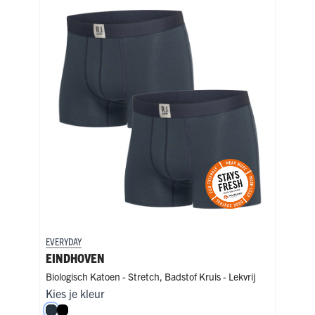
EVERYDAY
EVER
EINDHOVEN
EI
Biologisch Katoen - Stretch
,
Badstof Kruis - Lekvrij
Biol
Kies je kleur
Kies
Navy
Zwart
Zw