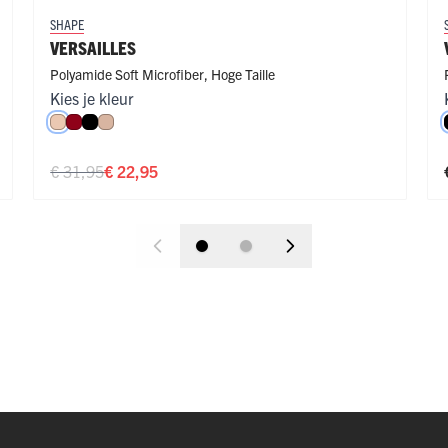
SHAPE
VERSAILLES
Polyamide Soft Microfiber
,
Hoge Taille
Kies je kleur
Nude
Donkerrood
Zwart
Caffè Latte
€ 31,95
€ 22,95