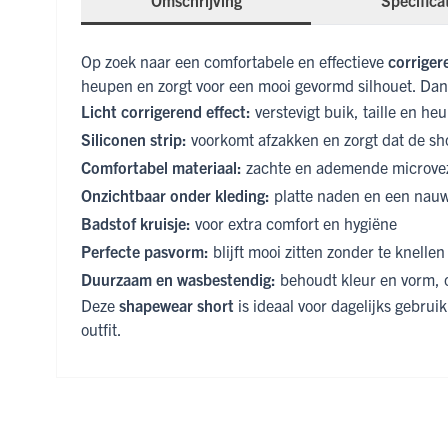
Omschrijving
Specifica
Op zoek naar een comfortabele en effectieve
corriger
heupen en zorgt voor een mooi gevormd silhouet. Dankzi
Licht corrigerend effect:
verstevigt buik, taille en h
Siliconen strip:
voorkomt afzakken en zorgt dat de shor
Comfortabel materiaal:
zachte en ademende microvez
Onzichtbaar onder kleding:
platte naden en een nauw
Badstof kruisje:
voor extra comfort en hygiëne
Perfecte pasvorm:
blijft mooi zitten zonder te knellen
Duurzaam en wasbestendig:
behoudt kleur en vorm, 
Deze
shapewear short
is ideaal voor dagelijks gebru
outfit.