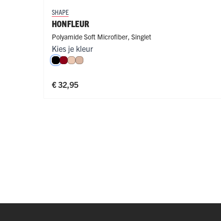
SHAPE
HONFLEUR
Polyamide Soft Microfiber
,
Singlet
Kies je kleur
Zwart
Donkerrood
Nude
Caffè Latte
€ 32,95