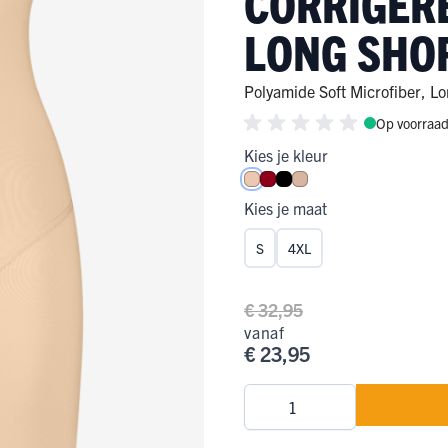
CORRIGER
LONG SHO
ge Pijp
ops & Shirts
ondergoed
hirts
Ondergoed
ops
Shirts
Polyamide Soft Microfiber
,
Lo
dergoed
Op voorraa
Kies je kleur
T-shirt
Nude
Donkerrood
Zwart
Caffè Latte
hirt
Kies je maat
S
4XL
€ 32,95
vanaf
€ 23,95
Aantal