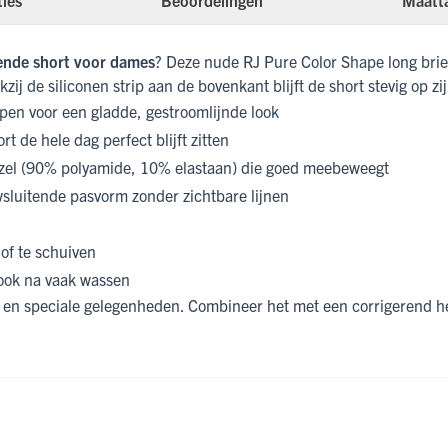
ties
Beoordelingen
Maatt
ende short voor dames
? Deze nude RJ Pure Color Shape long brief
j de siliconen strip aan de bovenkant blijft de short stevig op zij
eupen voor een gladde, gestroomlijnde look
t de hele dag perfect blijft zitten
el (90% polyamide, 10% elastaan) die goed meebeweegt
sluitende pasvorm zonder zichtbare lijnen
 of te schuiven
ook na vaak wassen
ik en speciale gelegenheden. Combineer het met een corrigerend h