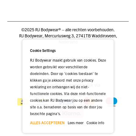
©2025 RJ Bodywear® – alle rechten voorbehouden.
RJ Bodywear, Mercuriusweg 3, 2741TB Waddinxveen,
Nederland
Cookie Settings
Blog
Zakelijk
Pers
Vacatures
DEALER LOGIN
RJ Bodywear maakt gebruik van cookies. Deze
worden gebruikt voor verschillende
doeleinden. Door op 'cookies toestaan' te
klikken ga je akkoord met onze privacy
Betaal veilig én gemakkelijk via
verklaring en ontvangen wij de niet-
functionele cookies. Via deze niet-functionele
cookies kan RJ Bodywear jou op een andere
site o.a. benaderen op basis van de door jou
bezochte pagina's.
ALLES ACCEPTEREN
Lees meer
Cookie info