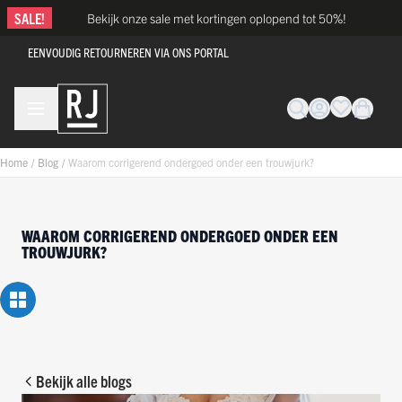
Ga naar de inhoud
SALE!
Bekijk onze sale met kortingen oplopend tot 50%!
EENVOUDIG RETOURNEREN VIA ONS PORTAL
Home
/
Blog
/
Waarom corrigerend ondergoed onder een trouwjurk?
WAAROM CORRIGEREND ONDERGOED ONDER EEN
TROUWJURK?
Bekijk alle blogs