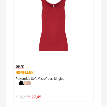
SHAPE
HONFLEUR
Polyamide Soft Microfiber
,
Singlet
Zwart
Nude
Caffè Latte
€ 32,95
€ 27,45