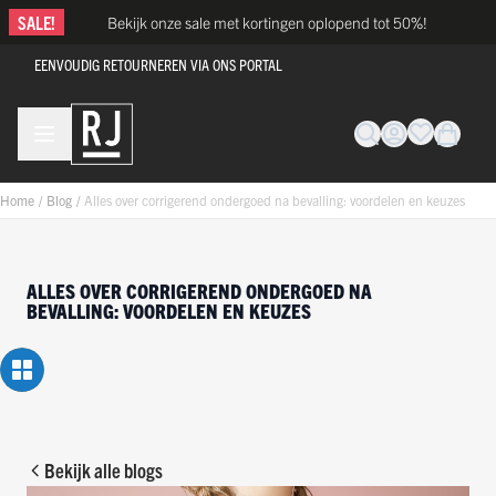
Ga naar de inhoud
SALE!
Bekijk onze sale met kortingen oplopend tot 50%!
EENVOUDIG RETOURNEREN VIA ONS PORTAL
Home
/
Blog
/
Alles over corrigerend ondergoed na bevalling: voordelen en keuzes
ALLES OVER CORRIGEREND ONDERGOED NA
BEVALLING: VOORDELEN EN KEUZES
Bekijk alle blogs