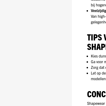
bij hoge
Veelzijdi
Van high-
gelegenh
TIPS 
SHAP
Kies dun
Ga voor m
Zorg dat 
Let op de
modellen
CONC
Shapewear i