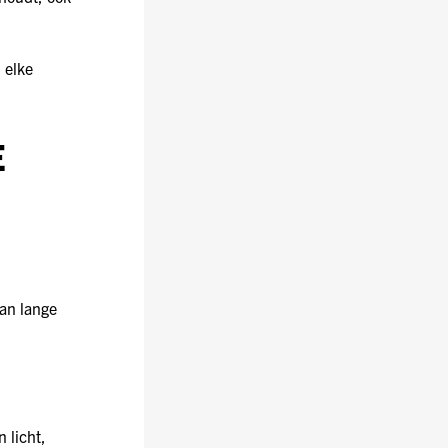
 elke
E
dan lange
 licht,