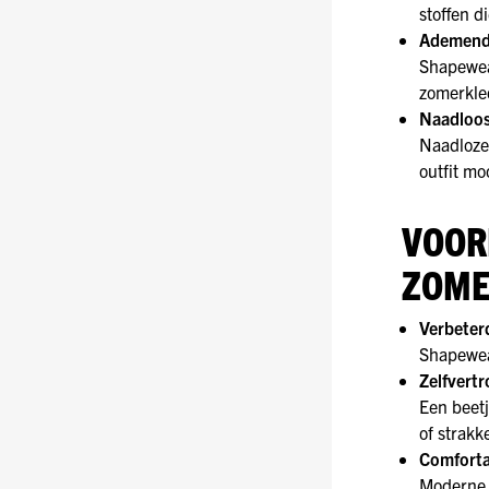
stoffen d
Ademend 
Shapewear
zomerkled
Naadloos
Naadloze 
outfit moo
VOOR
ZOME
Verbeter
Shapewear
Zelfvert
Een beetj
of strakk
Comforta
Moderne s