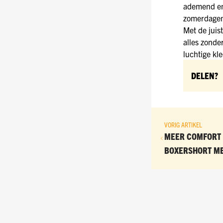
ademend en 
zomerdage
Met de juis
alles zonde
luchtige kl
DELEN?
VORIG ARTIKEL
MEER COMFORT 
BOXERSHORT ME