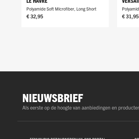
LE HAVRE
VERSAI
Polyamide Soft Microfiber
,
Long Short
Polyamid
€ 32,95
€ 31,95
NIEUWSBRIEF
Als eerste op de hoogte van aanbiedingen en producte