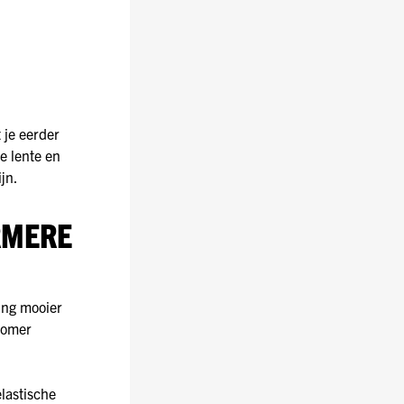
 je eerder
e lente en
jn.
RMERE
ing mooier
 zomer
lastische