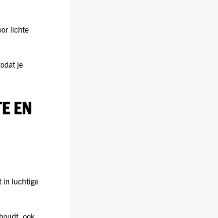
or lichte
odat je
E EN
 in luchtige
ehoudt, ook