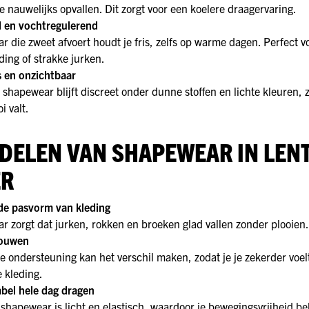
ie nauwelijks opvallen. Dit zorgt voor een koelere draagervaring.
en vochtregulerend
 die zweet afvoert houdt je fris, zelfs op warme dagen. Perfect vo
ing of strakke jurken.
 en onzichtbaar
shapewear blijft discreet onder dunne stoffen en lichte kleuren, z
i valt.
DELEN VAN SHAPEWEAR IN LENT
R
de pasvorm van kleding
 zorgt dat jurken, rokken en broeken glad vallen zonder plooien.
rouwen
e ondersteuning kan het verschil maken, zodat je je zekerder voelt
e kleding.
bel hele dag dragen
hapewear is licht en elastisch, waardoor je bewegingsvrijheid b