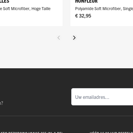
LLES
HONFLEUR
e Soft Microfiber
,
Hoge Taille
Polyamide Soft Microfiber
,
Singl
€ 32,95
Vorige
Volgende
n?