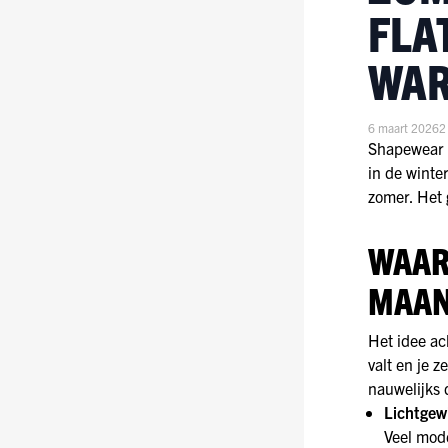
FLA
WAR
6 maart 2026
2
Shapewear h
in de winte
zomer. Het 
WAAR
MAAN
Het idee ac
valt en je z
nauwelijks d
Lichtgew
Veel mod