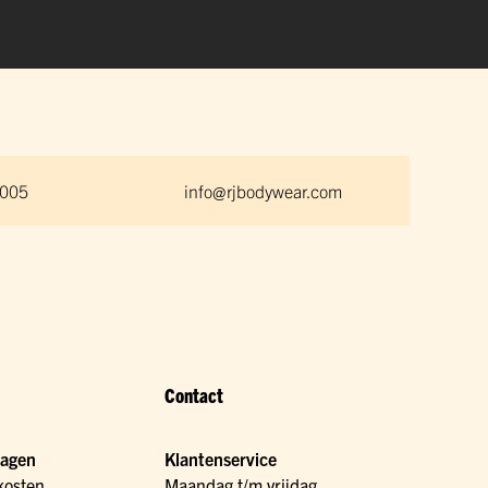
 005
info@rjbodywear.com
Contact
ragen
Klantenservice
kosten
Maandag t/m vrijdag