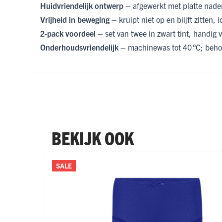
Huidvriendelijk ontwerp
– afgewerkt met platte naden
Vrijheid in beweging
– kruipt niet op en blijft zitten, i
2‑pack voordeel
– set van twee in zwart tint, handig 
Onderhoudsvriendelijk
– machinewas tot 40 °C; beho
BEKIJK OOK
Navigeren door de elementen van de carrousel is mogel
Druk om carrousel over te slaan
Druk op om naar carrouselnavigatie te gaan
SALE