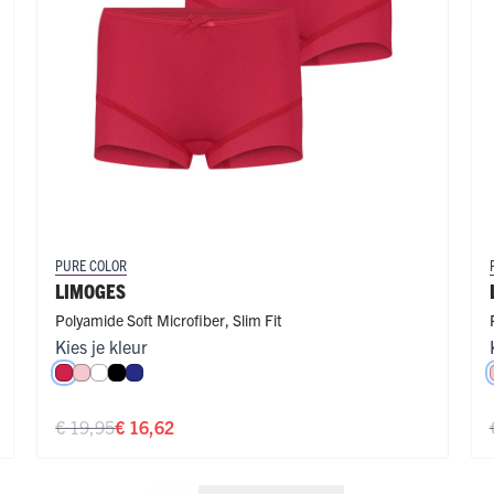
PURE COLOR
LIMOGES
Polyamide Soft Microfiber
,
Slim Fit
Kies je kleur
Rood
Roze
Wit
Zwart
Royal Blue
€ 19,95
€ 16,62