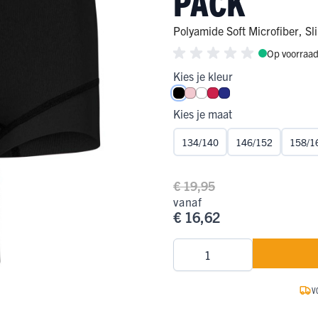
PACK
ge Pijp
ops & Shirts
ondergoed
hirts
Polyamide Soft Microfiber
,
Sl
Op voorraa
Ondergoed
ops
Shirts
Kies je kleur
dergoed
Zwart
Roze
Wit
Rood
Royal Blue
T-shirt
Kies je maat
hirt
134/140
146/152
158/1
€ 19,95
vanaf
€ 16,62
Aantal
V