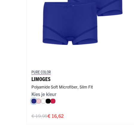
PURE COLOR
LIMOGES
Polyamide Soft Microfiber
,
Slim Fit
Kies je kleur
Royal Blue
Roze
Wit
Zwart
Rood
€ 19,95
€ 16,62