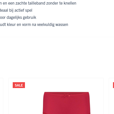
 en een zachte tailleband zonder te knellen
deaal bij actief spel
voor dagelijks gebruik
udt kleur en vorm na veelvuldig wassen
ijk met de tabtoets. U kunt de carrousel overslaan of direct naar
SALE