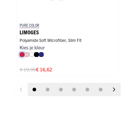
PURE COLOR
PURE
LIMOGES
LI
Polyamide Soft Microfiber
,
Slim Fit
Poly
Kies je kleur
Kies
Rood
Roze
Wit
Zwart
Royal Blue
Ro
€ 19,95
€ 16,62
€ 1