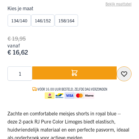
Bekijk maattabel
Kies je maat
134/140
146/152
158/164
€ 19,95
vanaf
€ 16,62
Aantal
VÓÓR 16.00 UUR BESTELD, ZELFDE DAG VERZONDEN
Zachte en comfortabele meisjes shorts in royal blue –
deze 2‑pack RJ Pure Color Limoges biedt elastisch,
huidvriendelijk materiaal en een perfecte pasvorm, ideaal
als onderbroek voor actieve meiden.