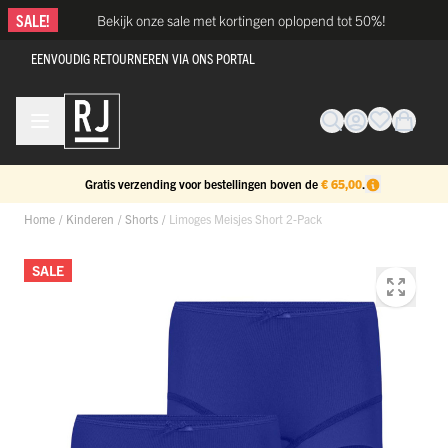
Ga naar de inhoud
SALE!
Bekijk onze sale met kortingen oplopend tot 50%!
EENVOUDIG RETOURNEREN VIA ONS PORTAL
Gratis verzending voor bestellingen boven de
€ 65,00
.
Home
/
Kinderen
/
Shorts
/
Limoges Meisjes Short 2-Pack
SALE