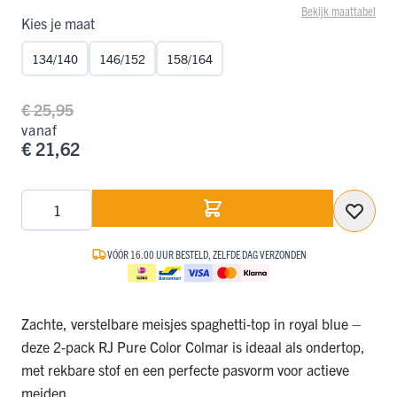
Bekijk maattabel
Kies je maat
134/140
146/152
158/164
€ 25,95
vanaf
€ 21,62
Aantal
VÓÓR 16.00 UUR BESTELD, ZELFDE DAG VERZONDEN
Zachte, verstelbare meisjes spaghetti‑top in royal blue –
deze 2‑pack RJ Pure Color Colmar is ideaal als ondertop,
met rekbare stof en een perfecte pasvorm voor actieve
meiden.