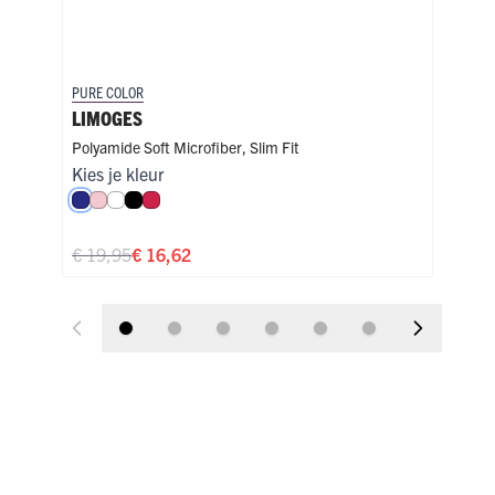
PURE COLOR
PURE
LIMOGES
LI
Polyamide Soft Microfiber
,
Slim Fit
Poly
Kies je kleur
Kies
Royal Blue
Roze
Wit
Zwart
Rood
Ro
€ 19,95
€ 16,62
€ 1