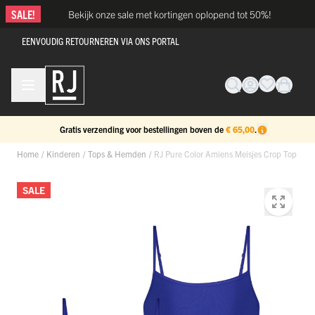
Ga naar de inhoud
SALE!
Bekijk onze sale met kortingen oplopend tot 50%!
EENVOUDIG RETOURNEREN VIA ONS PORTAL
Gratis verzending voor bestellingen boven de
€ 65,00
.
Home
/
Kinderen
/
Tops & Hemden
/
RJ Pure Color Amiens Meisjes Crop Top
SALE