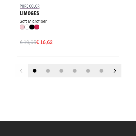
PURE COLOR
PURE
LIMOGES
LI
Soft Microfiber
Soft
Roze
Wit
Zwart
Rood
Ro
€ 19,95
€ 16,62
€ 1