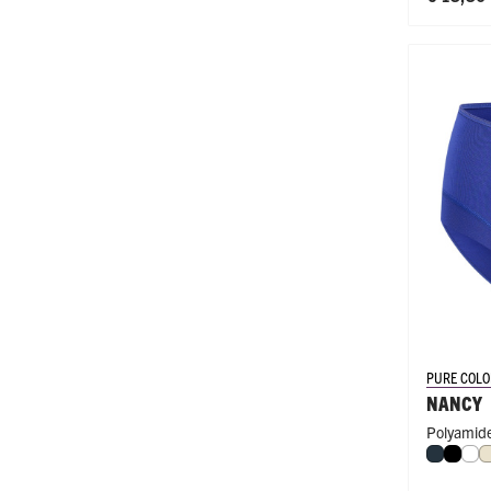
PURE COLO
NANCY
Polyamide
Navy
Zwar
Wi