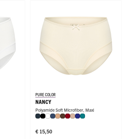
PURE COLOR
NANCY
Polyamide Soft Microfiber
,
Maxi
ue
gd
Navy
Zwart
Wit
Donkerblauw
Cappuccino
Espresso
Donkerrood
Caffè Latte
Royal Blue
Smaragd
€ 15,50