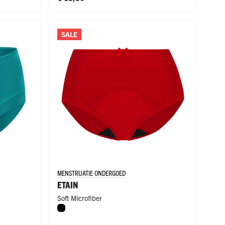
SALE
MENSTRUATIE ONDERGOED
ETAIN
Soft Microfiber
d
te
Blue
Zwart