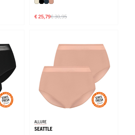
Ivoor
Zwart
Navy
Misty Rose
€ 25,79
€ 30,95
ALLURE
SEATTLE