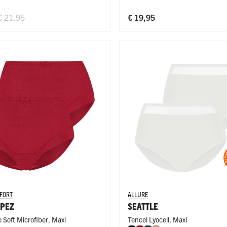
€ 21,95
€ 19,95
FORT
ALLURE
OPEZ
SEATTLE
 Soft Microfiber
,
Maxi
Tencel Lyocell
,
Maxi