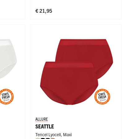
€ 21,95
ALLURE
SEATTLE
Tencel Lyocell
,
Maxi