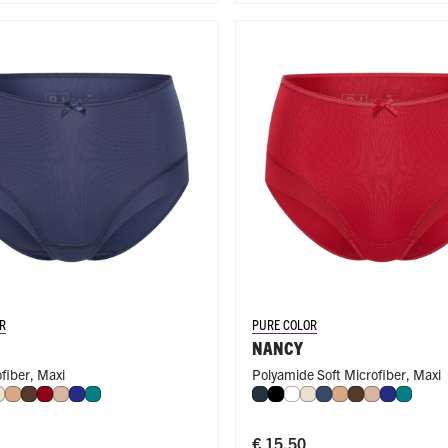
R
PURE COLOR
NANCY
ofiber
,
Maxi
Polyamide Soft Microfiber
,
Maxi
t
t
Ivoor
Cappuccino
Espresso
Donkerrood
Caffè Latte
Royal Blue
Smaragd
Navy
Zwart
Wit
Ivoor
Donkerblauw
Cappuccino
Espresso
Caffè Latte
Royal Bl
Smara
€ 15,50