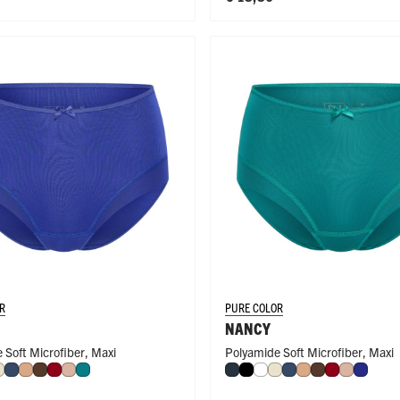
R
PURE COLOR
NANCY
 Soft Microfiber
,
Maxi
Polyamide Soft Microfiber
,
Maxi
t
t
Ivoor
Donkerblauw
Cappuccino
Espresso
Donkerrood
Caffè Latte
Smaragd
Navy
Zwart
Wit
Ivoor
Donkerblauw
Cappuccino
Espresso
Donkerroo
Caffè Lat
Royal 