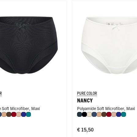
R
PURE COLOR
NANCY
 Soft Microfiber
,
Maxi
Polyamide Soft Microfiber
,
Maxi
or
Donkerblauw
Cappuccino
Espresso
Donkerrood
Caffè Latte
Royal Blue
Smaragd
Navy
Zwart
Ivoor
Donkerblauw
Cappuccino
Espresso
Donkerrood
Caffè Latte
Royal Bl
Smara
€ 15,50