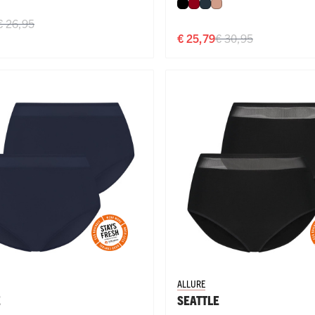
Zwart
Donkerrood
Navy
Misty Rose
€ 26,95
€ 25,79
€ 30,95
ALLURE
E
SEATTLE