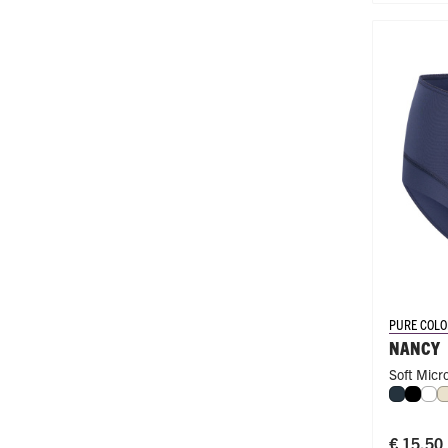
PURE COLO
NANCY
Soft Micr
Navy
Zwar
Wi
€ 15,50