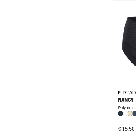
PURE COLO
NANCY
Polyamide
Navy
Wit
Ivo
€ 15,50