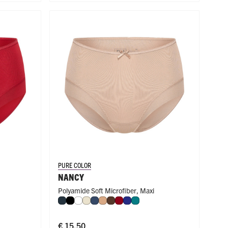
PURE COLOR
NANCY
Polyamide Soft Microfiber
,
Maxi
ue
gd
Navy
Zwart
Wit
Ivoor
Donkerblauw
Cappuccino
Espresso
Donkerrood
Royal Blue
Smaragd
€ 15,50