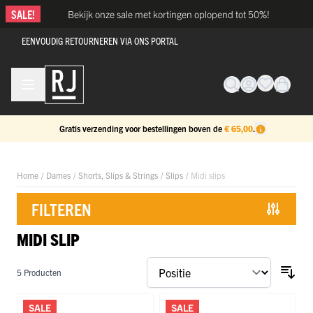
Ga naar de inhoud
SALE!
Bekijk onze sale met kortingen oplopend tot 50%!
EENVOUDIG RETOURNEREN VIA ONS PORTAL
Gratis verzending voor bestellingen boven de
€ 65,00
.
Home
/
Dames
/
Shorts, Slips & Strings
/
Slips
/
Midi slips
FILTEREN
MIDI SLIP
Doorgaan naar productlijst
5
Producten
SALE
SALE