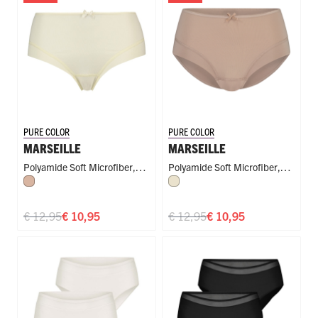
PURE COLOR
PURE COLOR
MARSEILLE
MARSEILLE
Polyamide Soft Microfiber
,
Polyamide Soft Microfiber
,
Caffè Latte
Ivoor
Midi
Midi
€ 12,95
€ 10,95
€ 12,95
€ 10,95