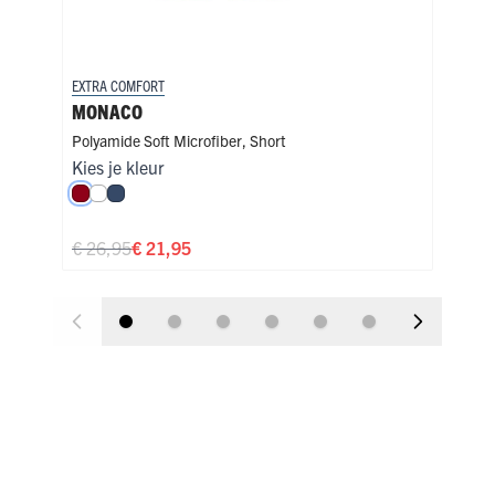
EXTRA COMFORT
EXTR
MONACO
STR
Polyamide Soft Microfiber
,
Short
Poly
Kies je kleur
€ 2
Donkerrood
Wit
Donkerblauw
€ 26,95
€ 21,95