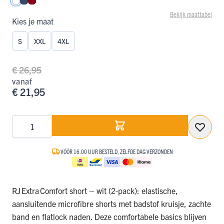
Wit
Donkerblauw
Donkerrood
Bekijk maattabel
Kies je maat
S
XXL
4XL
€ 26,95
vanaf
€ 21,95
Aantal
VÓÓR 16.00 UUR BESTELD, ZELFDE DAG VERZONDEN
RJ Extra Comfort short – wit (2‑pack): elastische,
aansluitende microfibre shorts met badstof kruisje, zachte
band en flatlock naden. Deze comfortabele basics blijven