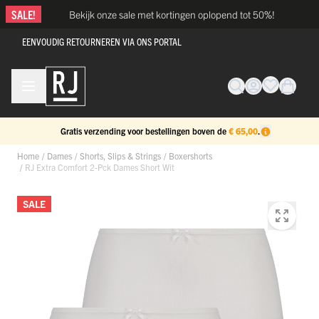
Ga naar de inhoud
SALE!
Bekijk onze sale met kortingen oplopend tot 50%!
EENVOUDIG RETOURNEREN VIA ONS PORTAL
Gratis verzending voor bestellingen boven de
€ 65,00
.
Home
/
Dames
/
Shorts, Slips & Strings
/
Boxershorts
/
RJ Extra Comfort 2-Pck Dames Short Wit
SALE