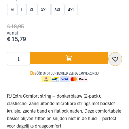
M
L
XL
XXL
3XL
4XL
€ 18,95
vanaf
€ 15,79
Aantal
VÓÓR 16.00 UUR BESTELD, ZELFDE DAG VERZONDEN
RJ Extra Comfort string – donkerblauw (2‑pack):
elastische, aansluitende microfibre strings met badstof
kruisje, zachte band en flatlock naden. Deze comfortabele
basics blijven zitten en snijden niet in de huid – perfect
voor dagelijks draagcomfort.