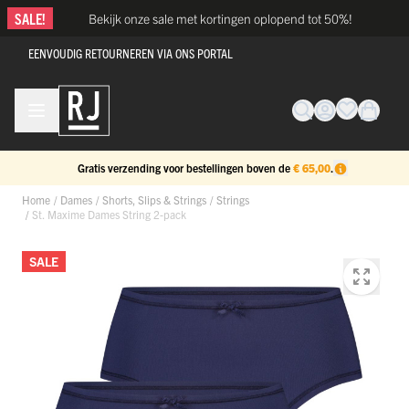
Ga naar de inhoud
SALE!
Bekijk onze sale met kortingen oplopend tot 50%!
EENVOUDIG RETOURNEREN VIA ONS PORTAL
Gratis verzending voor bestellingen boven de
€ 65,00
.
Home
/
Dames
/
Shorts, Slips & Strings
/
Strings
/
St. Maxime Dames String 2-pack
SALE