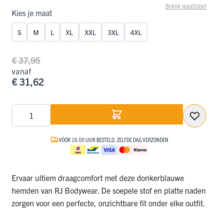
Bekijk maattabel
Kies je maat
S
M
L
XL
XXL
3XL
4XL
€ 37,95
vanaf
€ 31,62
Aantal
VÓÓR 16.00 UUR BESTELD, ZELFDE DAG VERZONDEN
Ervaar ultiem draagcomfort met deze donkerblauwe
hemden van RJ Bodywear. De soepele stof en platte naden
zorgen voor een perfecte, onzichtbare fit onder elke outfit.