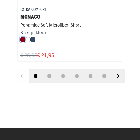
EXTRA COMFORT
EXTR
MONACO
STR
Polyamide Soft Microfiber
,
Short
Poly
Kies je kleur
€ 2
Donkerrood
Wit
Donkerblauw
€ 26,95
€ 21,95