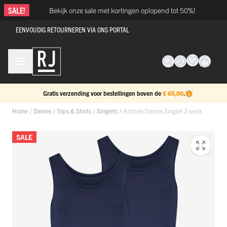
Ga naar de inhoud
SALE!
Bekijk onze sale met kortingen oplopend tot 50%!
EENVOUDIG RETOURNEREN VIA ONS PORTAL
Gratis verzending voor bestellingen boven de
€ 65,00
.
Home
/
Dames
/
Tops & Shirts
/
Singlets
/
Antibes Dames Singlet 2-pack
SALE