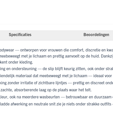
Specificaties
Beoordelingen
ywear — ontworpen voor vrouwen die comfort, discretie en kwalite
meebeweegt met je lichaam en prettig aanvoelt op de huid. Dankzij
ekent onder kleding.
g en ondersteuning — de slip blijft keurig zitten, ook onder stra
endelijk materiaal dat meebeweegt met je lichaam — ideaal voor 
ng zonder irritatie of zichtbare lijntjes — prettig en discreet on
zachte, absorberende laag op de plaats waar het telt.
 kleur, ook na meerdere wasbeurten — betrouwbaar en duurzaam 
adde afwerking en neutrale snit zie je niets onder strakke outfits 