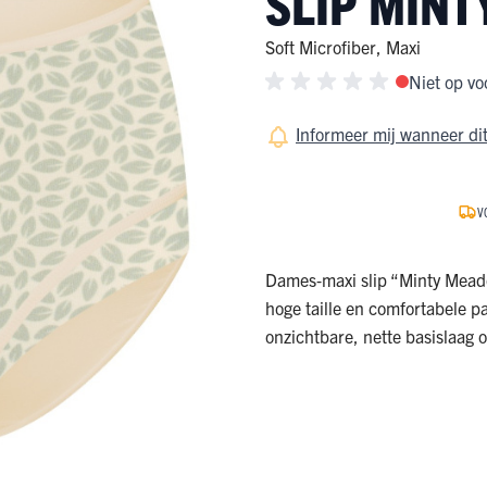
SLIP MIN
ge Pijp
ops & Shirts
ondergoed
hirts
Soft Microfiber
,
Maxi
Niet op vo
Ondergoed
ops
Shirts
dergoed
Informeer mij wanneer dit
T-shirt
V
hirt
Dames‑maxi slip “Minty Meado
hoge taille en comfortabele p
onzichtbare, nette basislaag 