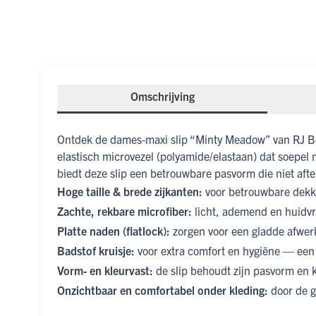
Omschrijving
Ontdek de dames‑maxi slip “Minty Meadow” van RJ Bod
elastisch microvezel (polyamide/elastaan) dat soepel 
biedt deze slip een betrouwbare pasvorm die niet aft
Hoge taille & brede zijkanten:
voor betrouwbare dekkin
Zachte, rekbare microfiber:
licht, ademend en huidvri
Platte naden (flatlock):
zorgen voor een gladde afwerki
Badstof kruisje:
voor extra comfort en hygiëne — een 
Vorm‑ en kleurvast:
de slip behoudt zijn pasvorm en
Onzichtbaar en comfortabel onder kleding:
door de gl