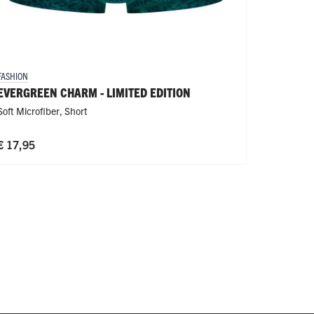
FASHION
FASHION
EVERGREEN CHARM - LIMITED EDITION
LEAVES
Soft Microfiber
,
Short
Polyamide
€ 17,95
€ 17,95