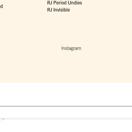
RJ Period Undies
ed
RJ Invisible
Instagram
nd