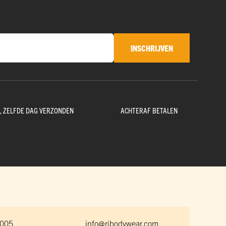
INSCHRIJVEN
D, ZELFDE DAG VERZONDEN
ACHTERAF BETALEN
 005
info@rjbodywear.com