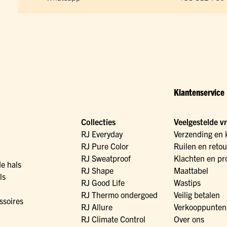
Klantenservice
Collecties
Veelgestelde v
RJ Everyday
Verzending en 
RJ Pure Color
Ruilen en reto
RJ Sweatproof
Klachten en pr
de hals
RJ Shape
Maattabel
ls
RJ Good Life
Wastips
RJ Thermo ondergoed
Veilig betalen
ssoires
RJ Allure
Verkooppunten
RJ Climate Control
Over ons