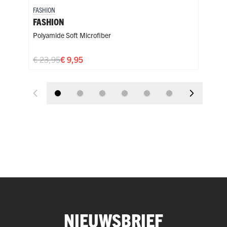
FASHION
FASH
FASHION
FAS
Polyamide Soft Microfiber
Poly
€ 23,95
€ 9,95
€ 2
NIEUWSBRIEF