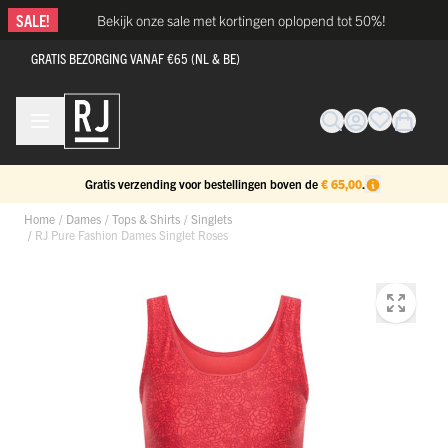
Ga naar de inhoud
SALE!
Bekijk onze sale met kortingen oplopend tot 50%!
GRATIS BEZORGING VANAF €65 (NL & BE)
Gratis verzending voor bestellingen boven de
€ 65,00
.
Home
/
Dames
/
Tops & Shirts
/
Singlets
/
RJ Pure Fashion Dames Singlet Roses