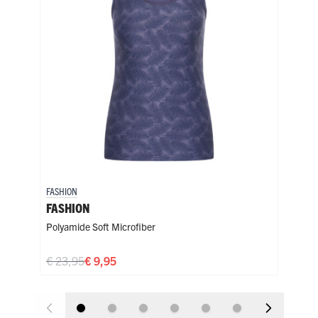
FASHION
FASH
FASHION
EVE
Polyamide Soft Microfiber
Soft
€ 23,95
€ 9,95
€ 1