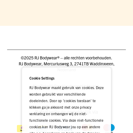
©2025 RJ Bodywear® – alle rechten voorbehouden.
RJ Bodywear, Mercuriusweg 3, 2741TB Waddinxveen,
Nederland
Cookie Settings
Blog
Zakelijk
Pers
Vacatures
DEALER LOGIN
RJ Bodywear maakt gebruik van cookies. Deze
worden gebruikt voor verschillende
doeleinden. Door op 'cookies toestaan' te
klikken ga je akkoord met onze privacy
Betaal veilig én gemakkelijk via
verklaring en ontvangen wij de niet-
functionele cookies. Via deze niet-functionele
cookies kan RJ Bodywear jou op een andere