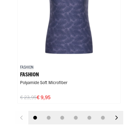
FASHION
FASH
FASHION
FAS
Polyamide Soft Microfiber
Poly
€ 23,95
€ 9,95
€ 2