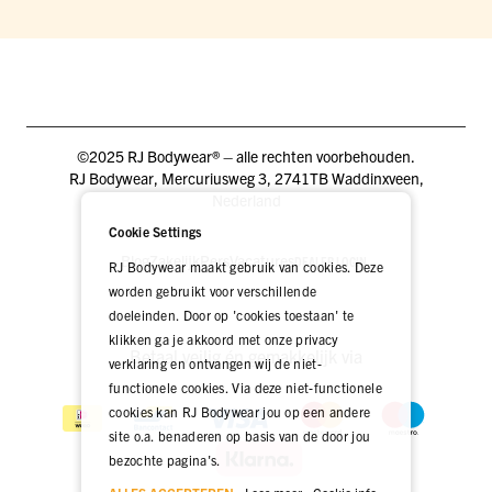
©2025 RJ Bodywear® – alle rechten voorbehouden.
RJ Bodywear, Mercuriusweg 3, 2741TB Waddinxveen,
Nederland
Cookie Settings
Blog
Zakelijk
Pers
Vacatures
DEALER LOGIN
RJ Bodywear maakt gebruik van cookies. Deze
worden gebruikt voor verschillende
doeleinden. Door op 'cookies toestaan' te
klikken ga je akkoord met onze privacy
Betaal veilig én gemakkelijk via
verklaring en ontvangen wij de niet-
functionele cookies. Via deze niet-functionele
cookies kan RJ Bodywear jou op een andere
site o.a. benaderen op basis van de door jou
bezochte pagina's.