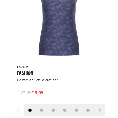
FASHION
FASH
FASHION
FAS
Polyamide Soft Microfiber
Poly
€ 23,95
€ 9,95
€ 2