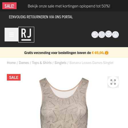
Ga naar de inhoud
SALE!
Bekijk onze sale met kortingen oplopend tot 50%!
EENVOUDIG RETOURNEREN VIA ONS PORTAL
Gratis verzending voor bestellingen boven de
€ 65,00
.
Home
/
Dames
/
Tops & Shirts
/
Singlets
/
Banana Leaves Dames Singlet
SALE