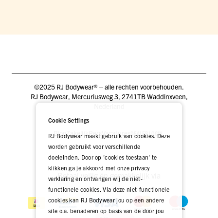
©2025 RJ Bodywear® – alle rechten voorbehouden.
RJ Bodywear, Mercuriusweg 3, 2741TB Waddinxveen,
Nederland
Cookie Settings
Blog
Zakelijk
Pers
Vacatures
DEALER LOGIN
RJ Bodywear maakt gebruik van cookies. Deze
worden gebruikt voor verschillende
doeleinden. Door op 'cookies toestaan' te
klikken ga je akkoord met onze privacy
Betaal veilig én gemakkelijk via
verklaring en ontvangen wij de niet-
functionele cookies. Via deze niet-functionele
cookies kan RJ Bodywear jou op een andere
site o.a. benaderen op basis van de door jou