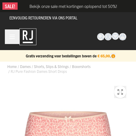
Ga naar de inhoud
SALE!
Bekijk onze sale met kortingen oplopend tot 50%!
EENVOUDIG RETOURNEREN VIA ONS PORTAL
Gratis verzending voor bestellingen boven de
€ 65,00
.
Home
/
Dames
/
Shorts, Slips & Strings
/
Boxershorts
/
RJ Pure Fashion Dames Short Drops