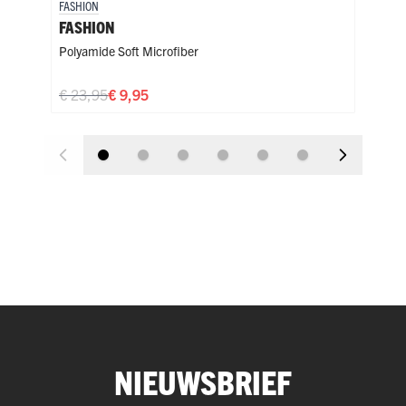
FASHION
FASH
FASHION
FAS
Polyamide Soft Microfiber
Poly
€ 23,95
€ 9,95
€ 2
NIEUWSBRIEF