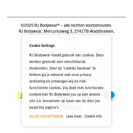
©2025 RJ Bodywear® – alle rechten voorbehouden.
RJ Bodywear, Mercuriusweg 3, 2741TB Waddinxveen,
Nederland
Cookie Settings
Blog
Zakelijk
Pers
Vacatures
DEALER LOGIN
RJ Bodywear maakt gebruik van cookies. Deze
worden gebruikt voor verschillende
doeleinden. Door op 'cookies toestaan' te
klikken ga je akkoord met onze privacy
Betaal veilig én gemakkelijk via
verklaring en ontvangen wij de niet-
functionele cookies. Via deze niet-functionele
cookies kan RJ Bodywear jou op een andere
site o.a. benaderen op basis van de door jou
bezochte pagina's.
ALLES ACCEPTEREN
Lees meer
Cookie info