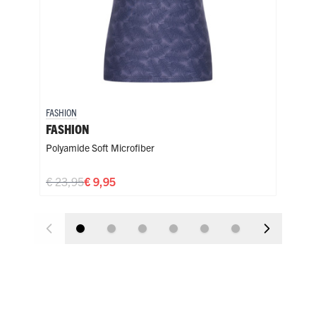
FASHION
FASH
FASHION
FAS
Polyamide Soft Microfiber
Poly
€ 23,95
€ 9,95
€ 2