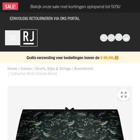
Ga naar de inhoud
SALE!
Bekijk onze sale met kortingen oplopend tot 50%!
EENVOUDIG RETOURNEREN VIA ONS PORTAL
Gratis verzending voor bestellingen boven de
€ 65,00
.
Home
/
Dames
/
Shorts, Slips & Strings
/
Boxershorts
/
Colourful Birds Dames Short